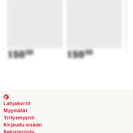
150
50
150
50
1
Lahjakortit
Myymälät
Yritysmyynti
Kirjaudu sisään
Rekisteröidy