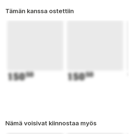
Tämän kanssa ostettiin
150
50
150
50
1
Nämä voisivat kiinnostaa myös