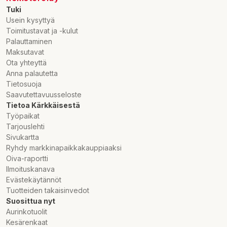
Tuki
Usein kysyttyä
Toimitustavat ja -kulut
Palauttaminen
Maksutavat
Ota yhteyttä
Anna palautetta
Tietosuoja
Saavutettavuusseloste
Tietoa Kärkkäisestä
Työpaikat
Tarjouslehti
Sivukartta
Ryhdy markkinapaikkakauppiaaksi
Oiva-raportti
Ilmoituskanava
Evästekäytännöt
Tuotteiden takaisinvedot
Suosittua nyt
Aurinkotuolit
Kesärenkaat