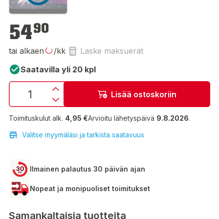
54,90 €
54
90
tai alkaen
/kk
Laske maksuerät
Saatavilla yli 20 kpl
Lisää ostoskoriin
Toimituskulut alk.
4,95 €
Arvioitu lähetyspäivä
9.8.2026
.
Valitse myymäläsi ja tarkista saatavuus
Ilmainen palautus 30 päivän ajan
Nopeat ja monipuoliset toimitukset
Samankaltaisia tuotteita