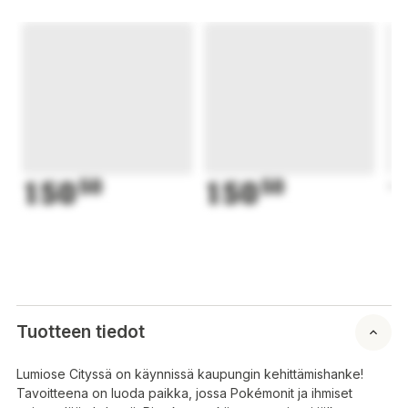
150
50
150
50
1
Tuotteen tiedot
Lumiose Cityssä on käynnissä kaupungin kehittämishanke!
Tavoitteena on luoda paikka, jossa Pokémonit ja ihmiset