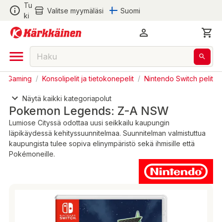
Tu
Valitse myymäläsi
Suomi
ki
/
Gaming
/
Konsolipelit ja tietokonepelit
/
Nintendo Switch pelit
Näytä kaikki kategoriapolut
Pokemon Legends: Z-A NSW
Lumiose Cityssä odottaa uusi seikkailu kaupungin
läpikäydessä kehityssuunnitelmaa. Suunnitelman valmistuttua
kaupungista tulee sopiva elinympäristö sekä ihmisille että
Pokémoneille.