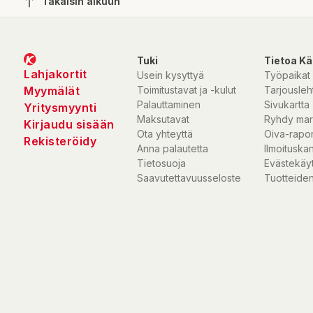
Takaisin alkuun
Tuki
Tietoa Kä
Lahjakortit
Usein kysyttyä
Työpaikat
Myymälät
Toimitustavat ja -kulut
Tarjousleht
Palauttaminen
Sivukartta
Yritysmyynti
Maksutavat
Ryhdy mar
Kirjaudu sisään
Ota yhteyttä
Oiva-rapor
Rekisteröidy
Anna palautetta
Ilmoituska
Tietosuoja
Evästekäy
Saavutettavuusseloste
Tuotteiden