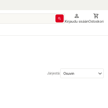
Kirjaudu sisään
Ostoskori
Järjestä: