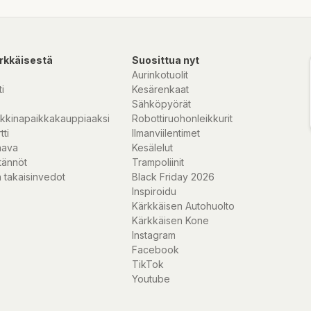
rkkäisestä
Suosittua nyt
Aurinkotuolit
i
Kesärenkaat
Sähköpyörät
kkinapaikkakauppiaaksi
Robottiruohonleikkurit
tti
Ilmanviilentimet
nava
Kesälelut
tännöt
Trampoliinit
 takaisinvedot
Black Friday 2026
Inspiroidu
Kärkkäisen Autohuolto
Kärkkäisen Kone
Instagram
Facebook
TikTok
Youtube