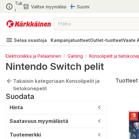
Tuk
Valitse myymäläsi
Suomi
i
Selaa osastoja
Kampanjatuotteet
Outlet-tuotteet
Vaate 
Elektroniikka ja Pelaaminen
/
Gaming
/
Konsolipelit ja tietokone
Nintendo Switch pelit
Tuotteet 
Takaisin kategoriaan Konsolipelit ja
tietokonepelit
Suodata
Hinta
Saatavuus myymälästä
Tuotemerkki