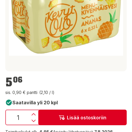
5,06 €
5
06
sis. 0,90 € pantti
(2,10 / l)
Saatavilla yli 20 kpl
Lisää ostoskoriin
Toimituskulut alk.
4,95 €
Arvioitu lähetyspäivä
7.8.2026
.