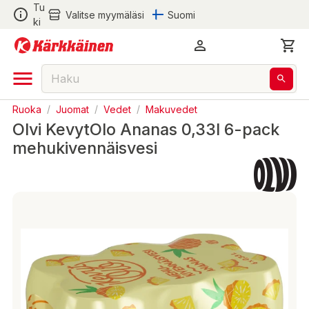
Tu
Valitse myymäläsi
Suomi
ki
Ruoka
/
Juomat
/
Vedet
/
Makuvedet
Olvi KevytOlo Ananas 0,33l 6-pack
mehukivennäisvesi