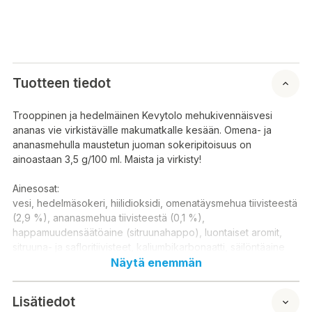
Tuotteen tiedot
Trooppinen ja hedelmäinen Kevytolo mehukivennäisvesi
ananas vie virkistävälle makumatkalle kesään. Omena- ja
ananasmehulla maustetun juoman sokeripitoisuus on
ainoastaan 3,5 g/100 ml. Maista ja virkisty!
Ainesosat:
vesi, hedelmäsokeri, hiilidioksidi, omenatäysmehua tiivisteestä
(2,9 %), ananasmehua tiivisteestä (0,1 %),
happamuudensäätöaine (sitruunahappo), luontaiset aromit,
sitruuna- ja safloritiivisteet, kaliumbikarbonaatti, säilöntäaine
(kaliumsorbaatti), kaliumsitraatti
Näytä enemmän
E-koodit:
Lisätiedot
E501 E290 E202 E330 E332