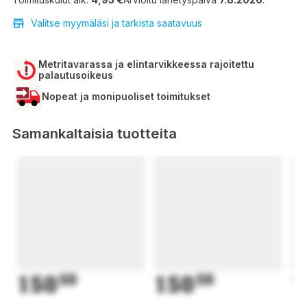
Valitse myymäläsi ja tarkista saatavuus
Metritavarassa ja elintarvikkeessa rajoitettu
palautusoikeus
Nopeat ja monipuoliset toimitukset
Samankaltaisia tuotteita
150
50
150
50
1