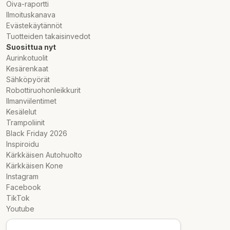
Oiva-raportti
Ilmoituskanava
Evästekäytännöt
Tuotteiden takaisinvedot
Suosittua nyt
Aurinkotuolit
Kesärenkaat
Sähköpyörät
Robottiruohonleikkurit
Ilmanviilentimet
Kesälelut
Trampoliinit
Black Friday 2026
Inspiroidu
Kärkkäisen Autohuolto
Kärkkäisen Kone
Instagram
Facebook
TikTok
Youtube