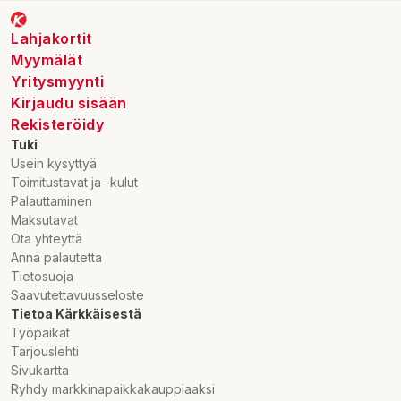
Marknadsförare:
Lahjakortit
Olvi Oyj
Myymälät
Olvitie I-IV, 74100 Iisalmi
Yritysmyynti
0290001050
Kirjaudu sisään
Rekisteröidy
Tuki
Usein kysyttyä
Toimitustavat ja -kulut
Palauttaminen
Maksutavat
Ota yhteyttä
Anna palautetta
Tietosuoja
Saavutettavuusseloste
Tietoa Kärkkäisestä
Työpaikat
Tarjouslehti
Sivukartta
Ryhdy markkinapaikkakauppiaaksi