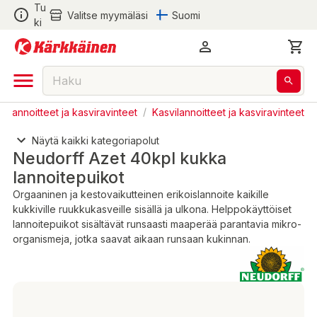
Tu
Valitse myymäläsi
Suomi
ki
halannoitteet ja kasviravinteet
/
Kasvilannoitteet ja kasviravinteet
Näytä kaikki kategoriapolut
Neudorff Azet 40kpl kukka
lannoitepuikot
Orgaaninen ja kestovaikutteinen erikoislannoite kaikille
kukkiville ruukkukasveille sisällä ja ulkona. Helppokäyttöiset
lannoitepuikot sisältävät runsaasti maaperää parantavia mikro-
organismeja, jotka saavat aikaan runsaan kukinnan.