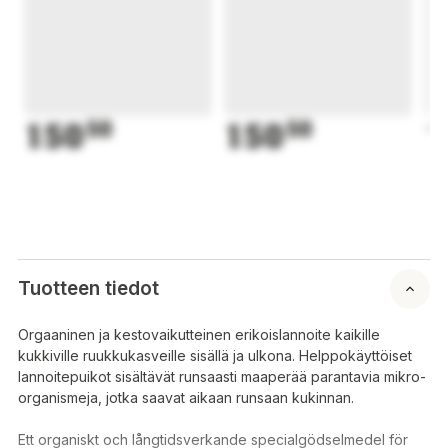
150
50
150
50
1
Tuotteen tiedot
Orgaaninen ja kestovaikutteinen erikoislannoite kaikille
kukkiville ruukkukasveille sisällä ja ulkona. Helppokäyttöiset
lannoitepuikot sisältävät runsaasti maaperää parantavia mikro-
organismeja, jotka saavat aikaan runsaan kukinnan.
Ett organiskt och långtidsverkande specialgödselmedel för