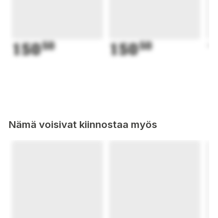
150
50
150
50
1
Nämä voisivat kiinnostaa myös