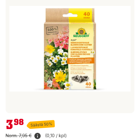
3,98 €
3
98
Säästä 50%
Norm.
7,95 €
(0,10 / kpl)