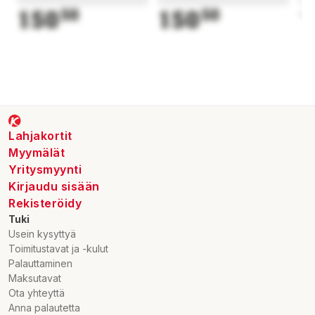
150
50
150
50
1
Lahjakortit
Myymälät
Yritysmyynti
Kirjaudu sisään
Rekisteröidy
Tuki
Usein kysyttyä
Toimitustavat ja -kulut
Palauttaminen
Maksutavat
Ota yhteyttä
Anna palautetta