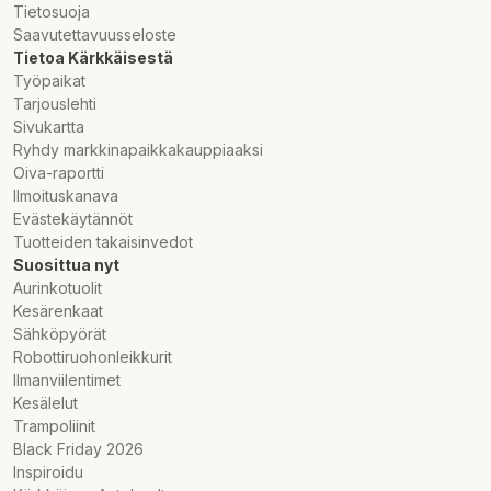
Tietosuoja
Saavutettavuusseloste
Tietoa Kärkkäisestä
Työpaikat
Tarjouslehti
Sivukartta
Ryhdy markkinapaikkakauppiaaksi
Oiva-raportti
Ilmoituskanava
Evästekäytännöt
Tuotteiden takaisinvedot
Suosittua nyt
Aurinkotuolit
Kesärenkaat
Sähköpyörät
Robottiruohonleikkurit
Ilmanviilentimet
Kesälelut
Trampoliinit
Black Friday 2026
Inspiroidu