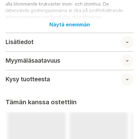
alla blommande krukväxter inom- och utomhus. De
lättanvända gödningspinnarna är rika på jordförbättrande
mikroorganismer som framkallar riklig blomning.
Näytä enemmän
Lisätiedot
Myymäläsaatavuus
Kysy tuotteesta
Tämän kanssa ostettiin