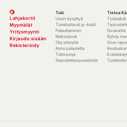
Tuki
Tietoa Kä
Lahjakortit
Usein kysyttyä
Työpaikat
Myymälät
Toimitustavat ja -kulut
Tarjousleht
Palauttaminen
Sivukartta
Yritysmyynti
Maksutavat
Ryhdy mar
Kirjaudu sisään
Ota yhteyttä
Oiva-rapor
Rekisteröidy
Anna palautetta
Ilmoituska
Tietosuoja
Evästekäy
Saavutettavuusseloste
Tuotteiden