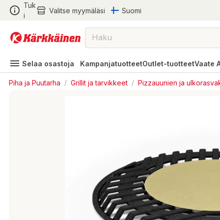
Tuk
Valitse myymäläsi
Suomi
i
Selaa osastoja
Kampanjatuotteet
Outlet-tuotteet
Vaate 
Piha ja Puutarha
/
Grillit ja tarvikkeet
/
Pizzauunien ja ulkorasvak