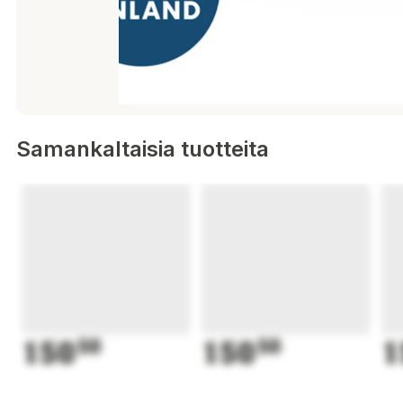
Samankaltaisia tuotteita
150
50
150
50
1