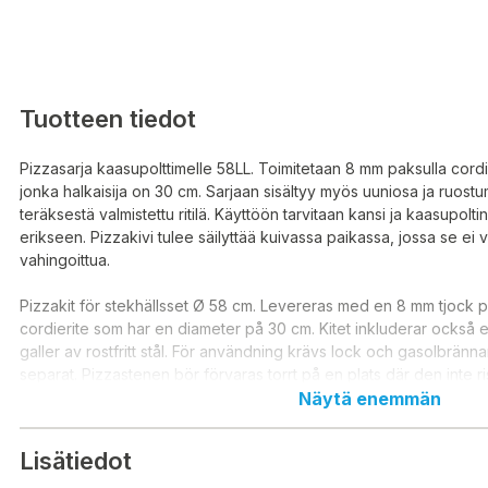
Tuotteen tiedot
Pizzasarja kaasupolttimelle 58LL. Toimitetaan 8 mm paksulla cordier
jonka halkaisija on 30 cm. Sarjaan sisältyy myös uuniosa ja ruost
teräksestä valmistettu ritilä. Käyttöön tarvitaan kansi ja kaasupolti
erikseen. Pizzakivi tulee säilyttää kuivassa paikassa, jossa se ei v
vahingoittua.
Pizzakit för stekhällsset Ø 58 cm. Levereras med en 8 mm tjock 
cordierite som har en diameter på 30 cm. Kitet inkluderar också
galler av rostfritt stål. För användning krävs lock och gasolbrän
separat. Pizzastenen bör förvaras torrt på en plats där den inte ri
omkull och skadas. Avsedd för : Stekhällsset 58 LL (modell 2024)
Näytä enemmän
Lisätiedot