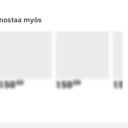
nnostaa myös
150
50
150
50
15