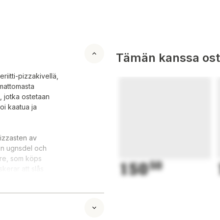
Tämän kanssa oste
iitti-pizzakivellä,
umattomasta
n, jotka ostetaan
oi kaatua ja
pizzasten av
 en ugnsdel och
nare, som köps
150
50
skerar att slås