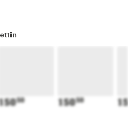
ttiin
150
50
150
50
15