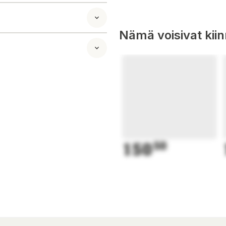
Nämä voisivat kii
150
50