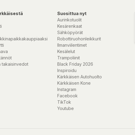
rkkäisestä
Suosittua nyt
Aurinkotuolit
i
Kesärenkaat
Sähköpyörät
kkinapaikkakauppiaaksi
Robottiruohonleikkurit
tti
Ilmanviilentimet
nava
Kesälelut
tännöt
Trampoliinit
 takaisinvedot
Black Friday 2026
Inspiroidu
Kärkkäisen Autohuolto
Kärkkäisen Kone
Instagram
Facebook
TikTok
Youtube