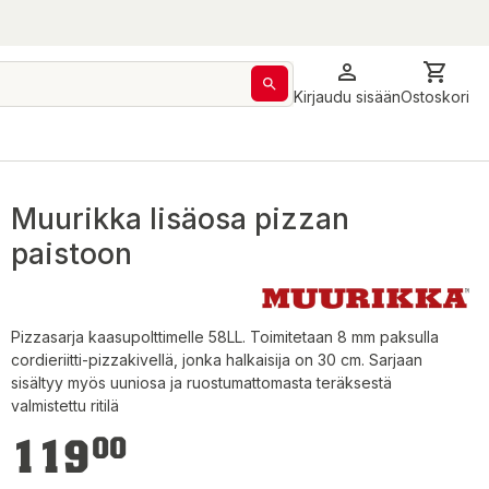
Kirjaudu sisään
Ostoskori
Muurikka lisäosa pizzan
paistoon
Pizzasarja kaasupolttimelle 58LL. Toimitetaan 8 mm paksulla
cordieriitti-pizzakivellä, jonka halkaisija on 30 cm. Sarjaan
sisältyy myös uuniosa ja ruostumattomasta teräksestä
valmistettu ritilä
119,00 €
119
00