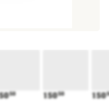
50
50
150
50
150