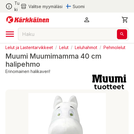
Tu
Valitse myymäläsi
Suomi
ki
Lelut ja Lastentarvikkeet
/
Lelut
/
Leluhahmot
/
Pehmolelut
Muumi Muumimamma 40 cm
halipehmo
Erinomainen halikaveri!