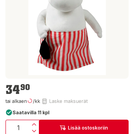
34,90 €
34
90
tai alkaen
/kk
Laske maksuerät
Saatavilla 11 kpl
Lisää ostoskoriin