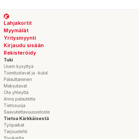
Lahjakortit
Myymälät
Yritysmyynti
Kirjaudu sisään
Rekisteröidy
Tuki
Usein kysyttyä
Toimitustavat ja -kulut
Palauttaminen
Maksutavat
Ota yhteyttä
Anna palautetta
Tietosuoja
Saavutettavuusseloste
Tietoa Kärkkäisestä
Työpaikat
Tarjouslehti
Sivukartta