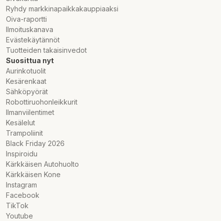
Ryhdy markkinapaikkakauppiaaksi
Oiva-raportti
Ilmoituskanava
Evästekäytännöt
Tuotteiden takaisinvedot
Suosittua nyt
Aurinkotuolit
Kesärenkaat
Sähköpyörät
Robottiruohonleikkurit
Ilmanviilentimet
Kesälelut
Trampoliinit
Black Friday 2026
Inspiroidu
Kärkkäisen Autohuolto
Kärkkäisen Kone
Instagram
Facebook
TikTok
Youtube