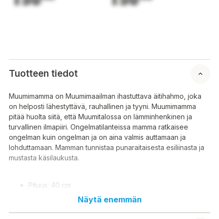
Tuotteen tiedot
Muumimamma on Muumimaailman ihastuttava äitihahmo, joka
on helposti lähestyttävä, rauhallinen ja tyyni. Muumimamma
pitää huolta siitä, että Muumitalossa on lämminhenkinen ja
turvallinen ilmapiiri. Ongelmatilanteissa mamma ratkaisee
ongelman kuin ongelman ja on aina valmis auttamaan ja
lohduttamaan. Mamman tunnistaa punaraitaisesta esiliinasta ja
mustasta käsilaukusta.
Pituus: 40 cm
Pesu 30º
Näytä enemmän
Ikäsuositus: 3+ vuotta
100% polyester