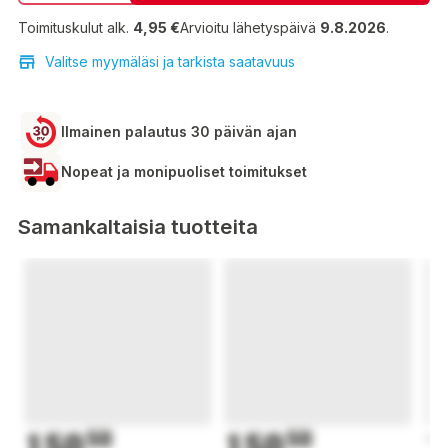
Toimituskulut alk.
4,95 €
Arvioitu lähetyspäivä
9.8.2026
.
Valitse myymäläsi ja tarkista saatavuus
Ilmainen palautus 30 päivän ajan
Nopeat ja monipuoliset toimitukset
Samankaltaisia tuotteita
150
50
150
50
1