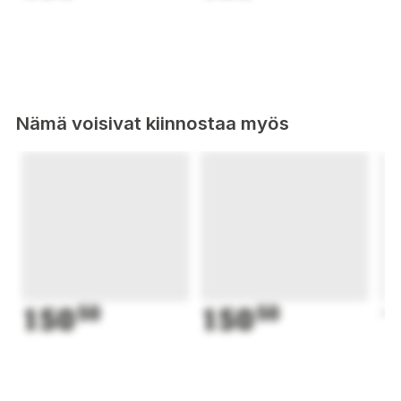
Nämä voisivat kiinnostaa myös
150
50
150
50
1