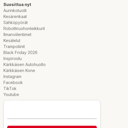
Suosittua nyt
Aurinkotuolit
Kesärenkaat
Sähköpyörät
Robottiruohonleikkurit
Ilmanviilentimet
Kesälelut
Trampoliinit
Black Friday 2026
Inspiroidu
Kärkkäisen Autohuolto
Kärkkäisen Kone
Instagram
Facebook
TikTok
Youtube