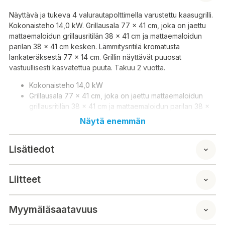
Näyttävä ja tukeva 4 valurautapolttimella varustettu kaasugrilli.
Kokonaisteho 14,0 kW. Grillausala 77 x 41 cm, joka on jaettu
mattaemaloidun grillausritilän 38 x 41 cm ja mattaemaloidun
parilan 38 x 41 cm kesken. Lämmitysritilä kromatusta
lankateräksestä 77 x 14 cm. Grillin näyttävät puuosat
vastuullisesti kasvatettua puuta. Takuu 2 vuotta.
Kokonaisteho 14,0 kW
Grillausala 77 x 41 cm, joka on jaettu mattaemaloidun
grillausritilän 38 x 41 cm ja mattaemaloidun parilan 38 x
41 cm kesken
Näytä enemmän
Lämmitysritilä kromatusta lankateräksestä 77 x 14 cm
Grillin näyttävät puuosat vastuullisesti kasvatettua puuta
Lisätiedot
Polttimien päällä aluminoidusta teräksestä valmistetut
lämmönjakopellit 2 kpl
Piezo-sytytys sisäänrakennettu jokaiseen säätönuppiin
Liitteet
Grillin kansi ja ohjauspaneli 430 ruostumattomasta
teräksestä
Grillin runko pulverimaalattua terästä
Myymäläsaatavuus
Tulilaatikon alla sinkitystä teräksestä valmistettu
rasvapelti