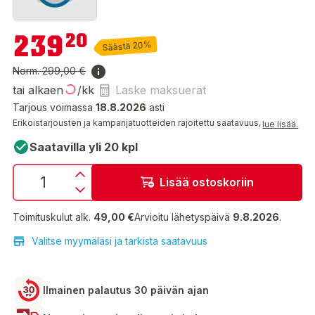
239,20 €
239
20
Säästä 20%
Norm.
299,00 €
tai alkaen
/kk
Laske maksuerät
Tarjous voimassa
18.8.2026
asti
Erikoistarjousten ja kampanjatuotteiden rajoitettu saatavuus,
lue lisää.
Saatavilla yli 20 kpl
Lisää ostoskoriin
Toimituskulut alk.
49,00 €
Arvioitu lähetyspäivä
9.8.2026
.
Valitse myymäläsi ja tarkista saatavuus
Ilmainen palautus 30 päivän ajan