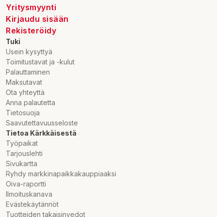
Yritysmyynti
Kirjaudu sisään
Rekisteröidy
Tuki
Usein kysyttyä
Toimitustavat ja -kulut
Palauttaminen
Maksutavat
Ota yhteyttä
Anna palautetta
Tietosuoja
Saavutettavuusseloste
Tietoa Kärkkäisestä
Työpaikat
Tarjouslehti
Sivukartta
Ryhdy markkinapaikkakauppiaaksi
Oiva-raportti
Ilmoituskanava
Evästekäytännöt
Tuotteiden takaisinvedot