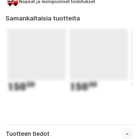
Nopeat ja monipuoliset toimitukset
Samankaltaisia tuotteita
150
50
150
50
1
Tuotteen tiedot