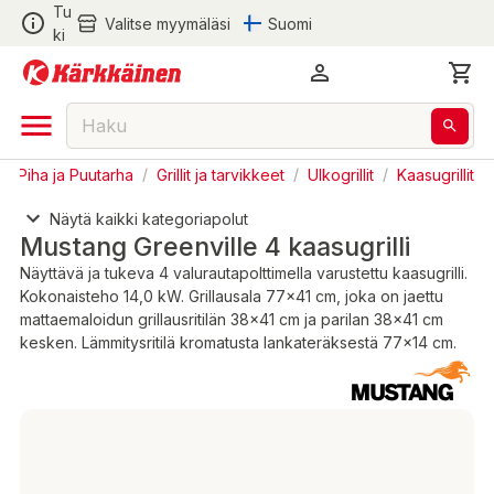
Tu
Valitse myymäläsi
Suomi
ki
Piha ja Puutarha
/
Grillit ja tarvikkeet
/
Ulkogrillit
/
Kaasugrillit
Näytä kaikki kategoriapolut
Mustang Greenville 4 kaasugrilli
Näyttävä ja tukeva 4 valurautapolttimella varustettu kaasugrilli.
Kokonaisteho 14,0 kW. Grillausala 77x41 cm, joka on jaettu
mattaemaloidun grillausritilän 38x41 cm ja parilan 38x41 cm
kesken. Lämmitysritilä kromatusta lankateräksestä 77x14 cm.