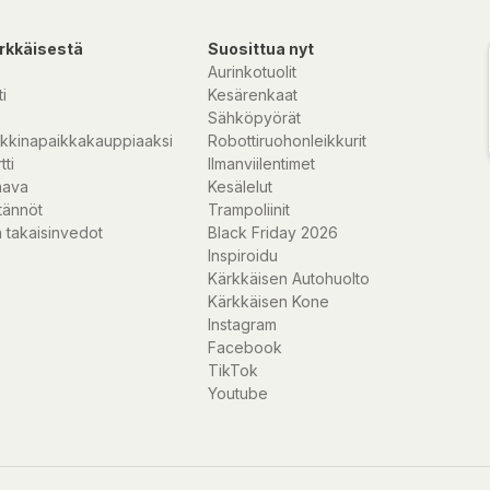
rkkäisestä
Suosittua nyt
Aurinkotuolit
i
Kesärenkaat
Sähköpyörät
kkinapaikkakauppiaaksi
Robottiruohonleikkurit
tti
Ilmanviilentimet
nava
Kesälelut
tännöt
Trampoliinit
 takaisinvedot
Black Friday 2026
Inspiroidu
Kärkkäisen Autohuolto
Kärkkäisen Kone
Instagram
Facebook
TikTok
Youtube