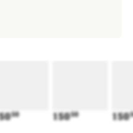
50
50
150
50
150