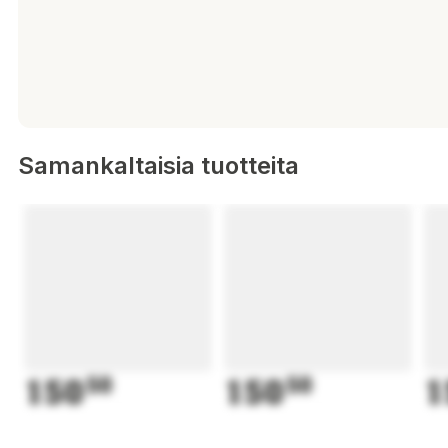
Samankaltaisia tuotteita
150
50
150
50
1