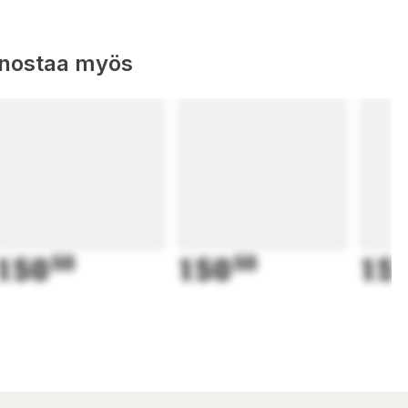
nnostaa myös
150
50
150
50
15