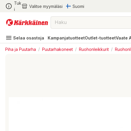
Tuk
Valitse myymäläsi
Suomi
i
Selaa osastoja
Kampanjatuotteet
Outlet-tuotteet
Vaate 
Piha ja Puutarha
/
Puutarhakoneet
/
Ruohonleikkurit
/
Ruohonl