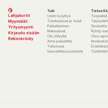
Tuki
Tietoa Kä
Lahjakortit
Usein kysyttyä
Työpaikat
Myymälät
Toimitustavat ja -kulut
Tarjousleht
Palauttaminen
Sivukartta
Yritysmyynti
Maksutavat
Ryhdy mar
Kirjaudu sisään
Ota yhteyttä
Oiva-rapor
Rekisteröidy
Anna palautetta
Ilmoituska
Tietosuoja
Evästekäy
Saavutettavuusseloste
Tuotteiden