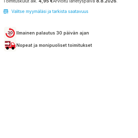
Toimituskulut alk.
4,95 €
Arvioitu lähetyspäivä
8.8.2026
.
Valitse myymäläsi ja tarkista saatavuus
Ilmainen palautus 30 päivän ajan
Nopeat ja monipuoliset toimitukset