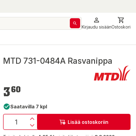
Kirjaudu sisään
Ostoskori
MTD 731-0484A Rasvanippa
3,60 €
3
60
Saatavilla 7 kpl
Lisää ostoskoriin