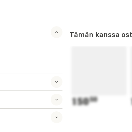
Tämän kanssa oste
150
50