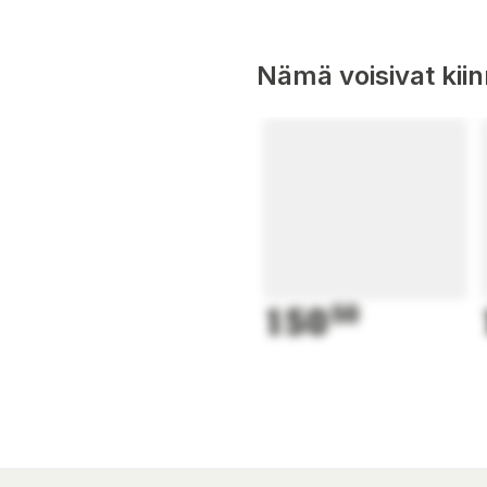
Nämä voisivat kii
150
50