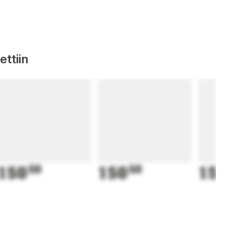
ttiin
150
50
150
50
15