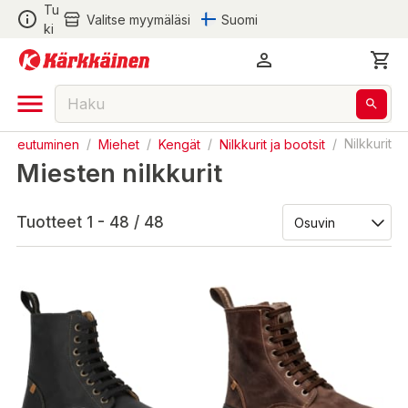
Tu
Valitse myymäläsi
Suomi
ki
Pukeutuminen
/
Miehet
/
Kengät
/
Nilkkurit ja bootsit
/
Nilkkurit
Miesten nilkkurit
Tuotteet 1 - 48 / 48