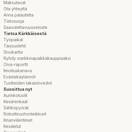
Maksutavat
Ota yhteyttä
Anna palautetta
Tietosuoja
Saavutettavuusseloste
Tietoa Kärkkäisestä
Työpaikat
Tarjouslehti
Sivukartta
Ryhdy markkinapaikkakauppiaaksi
Oiva-raportti
Ilmoituskanava
Evästekäytännöt
Tuotteiden takaisinvedot
Suosittua nyt
Aurinkotuolit
Kesärenkaat
Sähköpyörät
Robottiruohonleikkurit
Ilmanviilentimet
Kesälelut