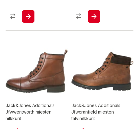
Jack&Jones Additionals
Jack&Jones Additionals
Jfwwentworth miesten
Jfwcranfield miesten
nilkkurit
talvinilkkurit