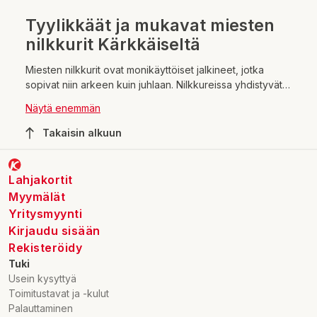
Tyylikkäät ja mukavat miesten
nilkkurit Kärkkäiseltä
Miesten nilkkurit ovat monikäyttöiset jalkineet, jotka
sopivat niin arkeen kuin juhlaan. Nilkkureissa yhdistyvät
tyylikkyys ja mukavuus, ja ne ovatkin loistava valinta
Näytä enemmän
miehille, jotka haluavat pitää jalat lämpiminä ja tyylin
huipussa.
Takaisin alkuun
Lahjakortit
Myymälät
Yritysmyynti
Kirjaudu sisään
Rekisteröidy
Tuki
Usein kysyttyä
Toimitustavat ja -kulut
Palauttaminen