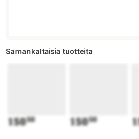
Samankaltaisia tuotteita
150
50
150
50
1