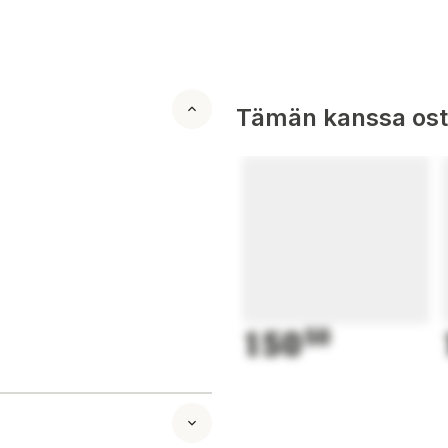
Tämän kanssa oste
150
50