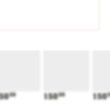
50
50
150
50
150