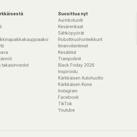
rkkäisestä
Suosittua nyt
Aurinkotuolit
i
Kesärenkaat
Sähköpyörät
kkinapaikkakauppiaaksi
Robottiruohonleikkurit
tti
Ilmanviilentimet
nava
Kesälelut
tännöt
Trampoliinit
 takaisinvedot
Black Friday 2026
Inspiroidu
Kärkkäisen Autohuolto
Kärkkäisen Kone
Instagram
Facebook
TikTok
Youtube