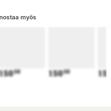
nnostaa myös
150
50
150
50
15