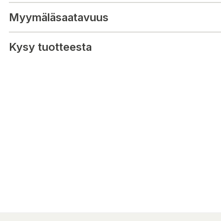
YUKA mini 800
Myymäläsaatavuus
Original Mammotion reservdel/tillbehör.
Kysy tuotteesta