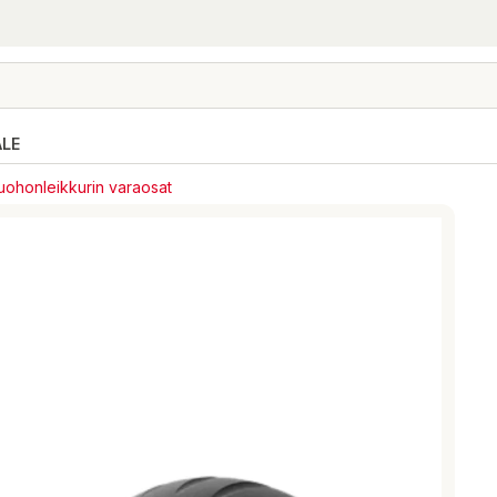
ALE
uohonleikkurin varaosat