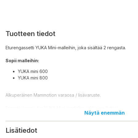
Tuotteen tiedot
Eturengassetti YUKA Mini-malleihin, joka sisältää 2 rengasta.
Sopii malleihin:
YUKA mini 600
YUKA mini 800
Alkuperäinen Mammotion varaosa / lisävaruste.
Framdäckssats för YUKA Mini-modeller, inklusive 2 däck.
Näytä enemmän
Passar till:
Lisätiedot
YUKA mini 600