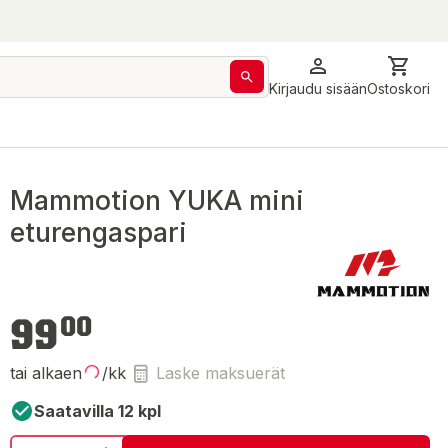
Kirjaudu sisään
Ostoskori
Mammotion YUKA mini
eturengaspari
99,00 €
99
00
tai alkaen
/kk
Laske maksuerät
Saatavilla 12 kpl