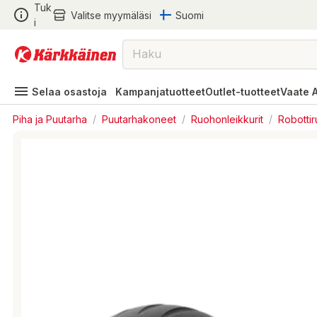
Tuk
Valitse myymäläsi
Suomi
i
Selaa osastoja
Kampanjatuotteet
Outlet-tuotteet
Vaate 
Piha ja Puutarha
/
Puutarhakoneet
/
Ruohonleikkurit
/
Robottir