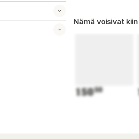
Nämä voisivat kii
150
50