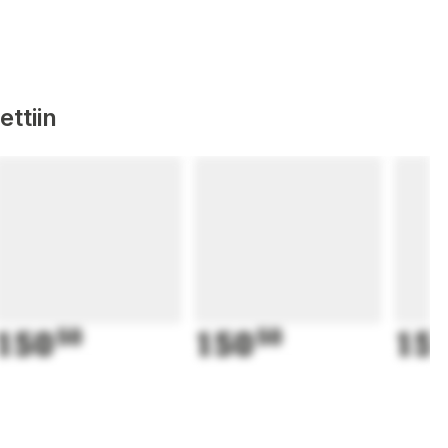
ttiin
150
50
150
50
15