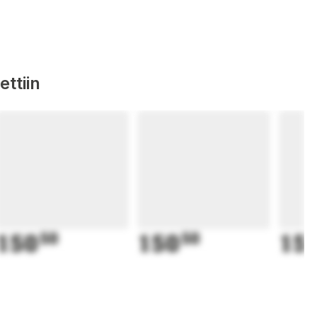
ttiin
150
50
150
50
15