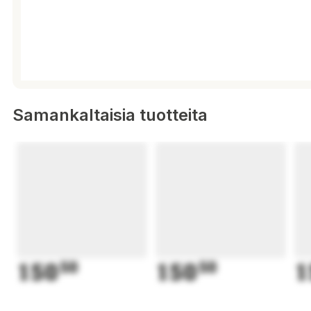
Samankaltaisia tuotteita
150
50
150
50
1