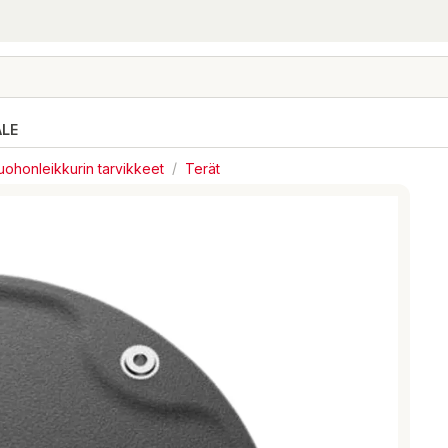
ALE
uohonleikkurin tarvikkeet
/
Terät