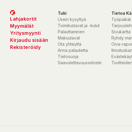
Tuki
Tietoa Kä
Lahjakortit
Usein kysyttyä
Työpaikat
Myymälät
Toimitustavat ja -kulut
Tarjousleht
Palauttaminen
Sivukartta
Yritysmyynti
Maksutavat
Ryhdy mar
Kirjaudu sisään
Ota yhteyttä
Oiva-rapor
Rekisteröidy
Anna palautetta
Ilmoituska
Tietosuoja
Evästekäy
Saavutettavuusseloste
Tuotteiden