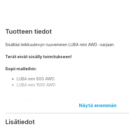
Tuotteen tiedot
Sisältää leikkuulevyn ruuveineen LUBA mini AWD -sarjaan.
Terät eivät sisälly toimitukseen!
Sopii malleihin:
LUBA mini 800 AWD
LUBA mini 1500 AWD
Emme suosittele tämän leikkuulevyn asentamista vanhempiin malle
Näytä enemmän
ja 2. Tämän leikkulevyn asentaminen vanhempiin malleihin voi aihe
mitätöidä takuun.
Lisätiedot
Alkuperäinen Mammotion varaosa / lisävaruste.