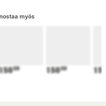
nnostaa myös
150
50
150
50
15