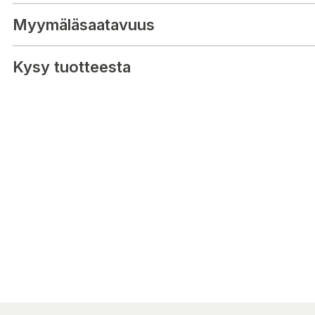
Innehåller en skärbräda med skruvar för LUBA mini AWD-serien.
Myymäläsaatavuus
Klingor ingår ej!
Kysy tuotteesta
Passar till modeller:
LUBA mini 800 AWD
LUBA mini 1500 AWD
Vi rekommenderar att du installerar denna skärplatta på äldre m
och 2. Att installera denna skärplatta på äldre modeller kan orsa
upphäva garantin.
Original Mammotion-del/tillbehör.