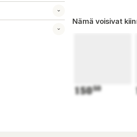
Nämä voisivat kii
odeller som LUBA 1
ka skador och
150
50