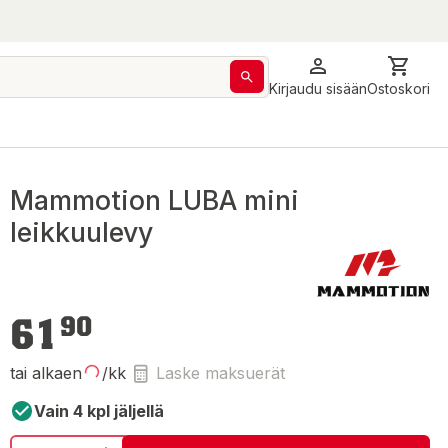
Kirjaudu sisään
Ostoskori
Mammotion LUBA mini
leikkuulevy
61,90 €
61
90
tai alkaen
/kk
Laske maksuerät
Vain 4 kpl jäljellä