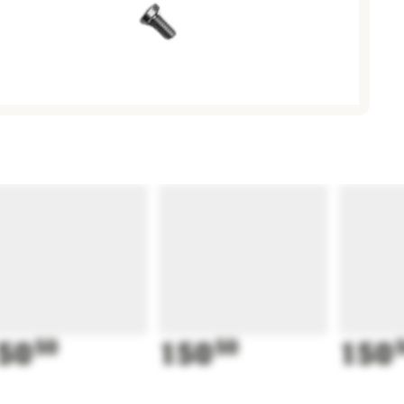
50
50
150
50
150