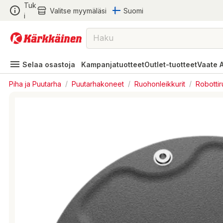
Tuk
Valitse myymäläsi
Suomi
i
Selaa osastoja
Kampanjatuotteet
Outlet-tuotteet
Vaate 
Piha ja Puutarha
/
Puutarhakoneet
/
Ruohonleikkurit
/
Robottir