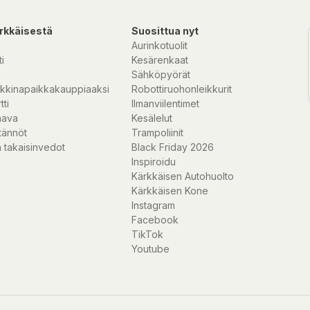
rkkäisestä
Suosittua nyt
Aurinkotuolit
i
Kesärenkaat
Sähköpyörät
kkinapaikkakauppiaaksi
Robottiruohonleikkurit
tti
Ilmanviilentimet
nava
Kesälelut
tännöt
Trampoliinit
 takaisinvedot
Black Friday 2026
Inspiroidu
Kärkkäisen Autohuolto
Kärkkäisen Kone
Instagram
Facebook
TikTok
Youtube