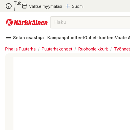
Tuk
Valitse myymäläsi
Suomi
i
Selaa osastoja
Kampanjatuotteet
Outlet-tuotteet
Vaate 
Piha ja Puutarha
/
Puutarhakoneet
/
Ruohonleikkurit
/
Työnnett