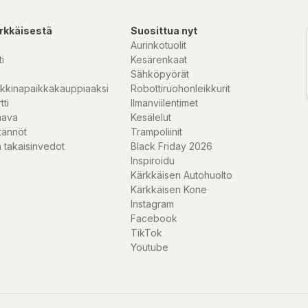
rkkäisestä
Suosittua nyt
Aurinkotuolit
i
Kesärenkaat
Sähköpyörät
kkinapaikkakauppiaaksi
Robottiruohonleikkurit
tti
Ilmanviilentimet
nava
Kesälelut
 mm
tännöt
Trampoliinit
 takaisinvedot
Black Friday 2026
Inspiroidu
Kärkkäisen Autohuolto
Kärkkäisen Kone
Instagram
Facebook
TikTok
Youtube
a lanseeraamalla