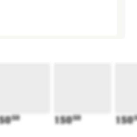
50
50
150
50
150