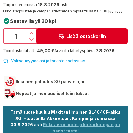
Tarjous voimassa
18.8.2026
asti
Erikoistarjousten ja kampanjatuotteiden rajoitettu saatavuus,
lue lisää.
Saatavilla yli 20 kpl
Lisää ostoskoriin
Toimituskulut alk.
49,00 €
Arvioitu lähetyspäivä
7.8.2026
.
Valitse myymäläsi ja tarkista saatavuus
Ilmainen palautus 30 päivän ajan
Nopeat ja monipuoliset toimitukset
Tämä tuote kuuluu Makitan ilmainen BL4040F-akku
XGT-tuotteilla Akkuetuun. Kampanja voimassa
30.9.2026 asti
Rekisteröi tuote ja katso kampanjan
tiedot tästä!