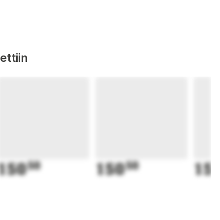
ttiin
150
50
150
50
15