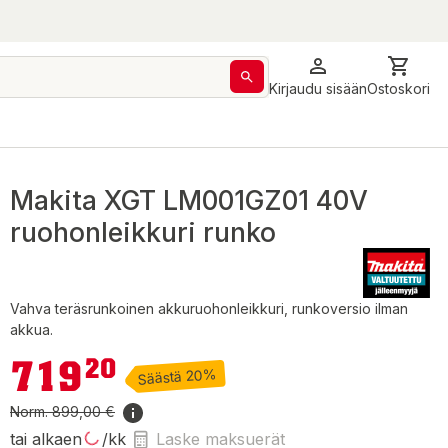
Kirjaudu sisään
Ostoskori
Makita XGT LM001GZ01 40V
ruohonleikkuri runko
Vahva teräsrunkoinen akkuruohonleikkuri, runkoversio ilman
akkua.
719,20 €
719
20
Säästä 20%
Norm.
899,00 €
tai alkaen
/kk
Laske maksuerät