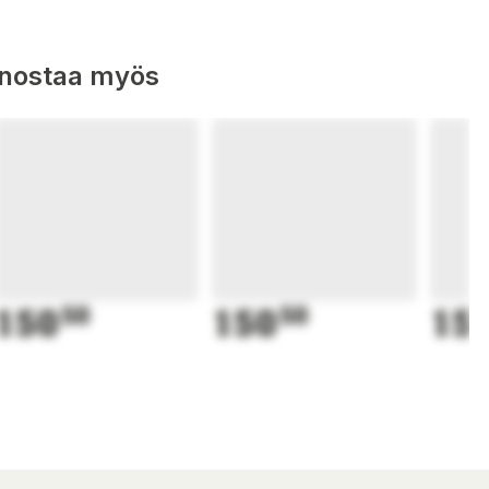
nnostaa myös
150
50
150
50
15