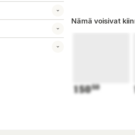
 helppoa myös
Nämä voisivat kii
äytettävien
issa on keskitetty
ön käy
ä. Bioleikkausta
sesti ja se ei ole
ksi syksyn lehdet
liön tilavuus on 62
150
50