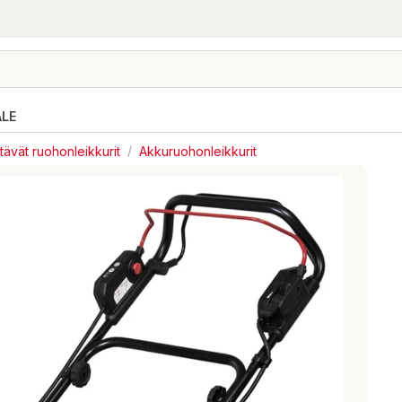
ALE
ävät ruohonleikkurit
/
Akkuruohonleikkurit