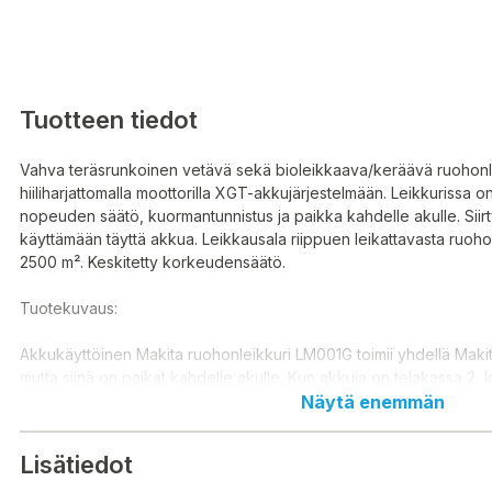
Tuotteen tiedot
Vahva teräsrunkoinen vetävä sekä bioleikkaava/keräävä ruohonl
hiiliharjattomalla moottorilla XGT-akkujärjestelmään. Leikkurissa o
nopeuden säätö, kuormantunnistus ja paikka kahdelle akulle. Siirt
käyttämään täyttä akkua. Leikkausala riippuen leikattavasta ruoh
2500 m². Keskitetty korkeudensäätö.
Tuotekuvaus:
Akkukäyttöinen Makita ruohonleikkuri LM001G toimii yhdellä Maki
mutta siinä on paikat kahdelle akulle. Kun akkuja on telakassa 2, k
ensin toista akkua ja kun siitä loppuu lataus, siirtyy automaattisest
Näytä enemmän
akkua ja ruohonleikkuu jatkuu. Yhdellä latauksella kaksinkertaistet
Lisätiedot
Ruohonleikkurissa on vahva teräsrunko, keskitetty leikkuukorkeu