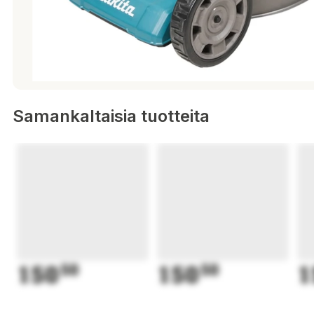
Samankaltaisia tuotteita
150
50
150
50
1