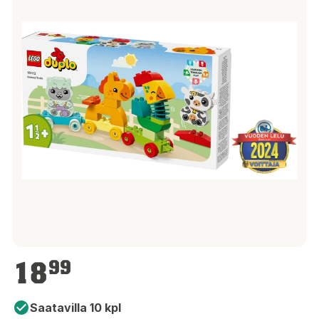
18,99 €
18
99
Saatavilla 10 kpl