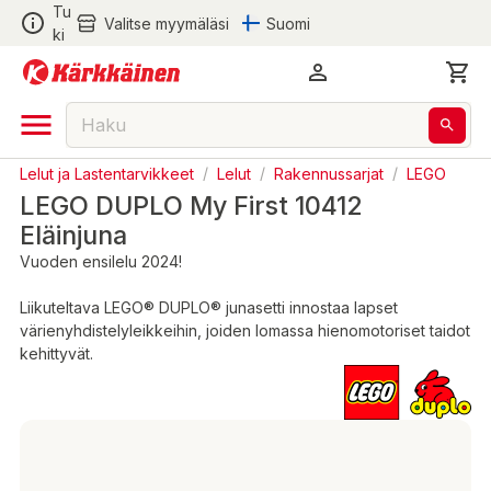
Tu
Valitse myymäläsi
Suomi
ki
Lelut ja Lastentarvikkeet
/
Lelut
/
Rakennussarjat
/
LEGO
LEGO DUPLO My First 10412
Eläinjuna
Vuoden ensilelu 2024!
Liikuteltava LEGO® DUPLO® junasetti innostaa lapset
värienyhdistelyleikkeihin, joiden lomassa hienomotoriset taidot
kehittyvät.