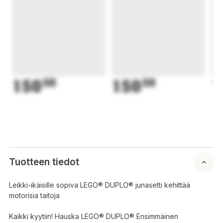
150
50
150
50
1
Tuotteen tiedot
Leikki-ikäisille sopiva LEGO® DUPLO® junasetti kehittää
motorisia taitoja
Kaikki kyytiin! Hauska LEGO® DUPLO® Ensimmäinen