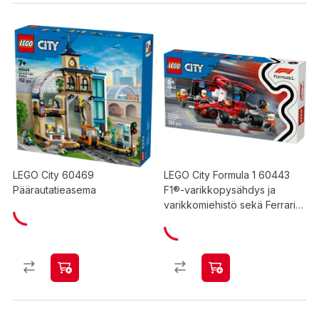
LEGO City 60469
LEGO City Formula 1 60443
Päärautatieasema
F1®-varikkopysähdys ja
varikkomiehistö sekä Ferrari-
auto