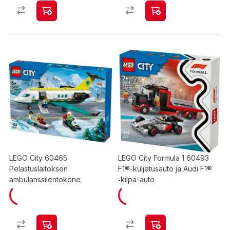
LEGO City 60465
LEGO City Formula 1 60493
Pelastuslaitoksen
F1®-kuljetusauto ja Audi F1®
ambulanssilentokone
‑kilpa-auto