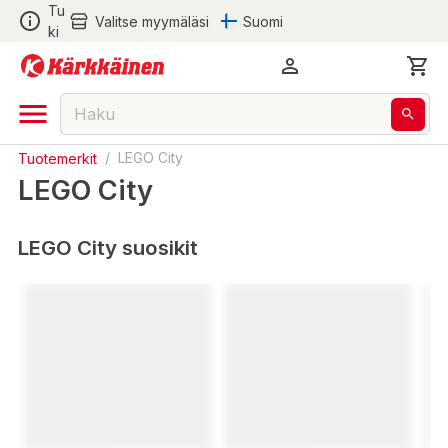
Tu
Valitse myymäläsi
Suomi
ki
Tuotemerkit
/
LEGO City
LEGO City
LEGO City suosikit