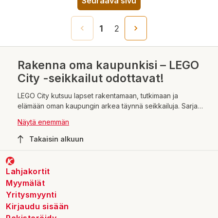
Seuraava sivu
1
2
Rakenna oma kaupunkisi – LEGO
City -seikkailut odottavat!
LEGO City kutsuu lapset rakentamaan, tutkimaan ja
elämään oman kaupungin arkea täynnä seikkailuja. Sarjan
rakennussarjat innostavat 5–12-vuotiaita luomaan vilkkaan
Näytä enemmän
kaupunkimiljöön, jossa arjen sankarit ovat aina valmiina
toimintaan. Lapset pääsevät leikkimään tuttuja seikkailuja,
Takaisin alkuun
jotka on nähty televisiossa ja videopeleissä, ja samalla
keksimään täysin omia tarinoitaan. LEGO City tarjoaa
loputtomia mahdollisuuksia yhdistellä erilaisia settejä ja
Lahjakortit
luoda juuri omanlainen kaupunki.
Myymälät
Yritysmyynti
Kirjaudu sisään