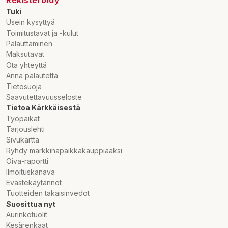
Rekisteröidy
Tuki
Usein kysyttyä
Toimitustavat ja -kulut
Palauttaminen
Maksutavat
Ota yhteyttä
Anna palautetta
Tietosuoja
Saavutettavuusseloste
Tietoa Kärkkäisestä
Työpaikat
Tarjouslehti
Sivukartta
Ryhdy markkinapaikkakauppiaaksi
Oiva-raportti
Ilmoituskanava
Evästekäytännöt
Tuotteiden takaisinvedot
Suosittua nyt
Aurinkotuolit
Kesärenkaat