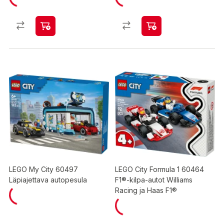
LEGO My City 60497
LEGO City Formula 1 60464
Läpiajettava autopesula
F1®-kilpa-autot Williams
Racing ja Haas F1®