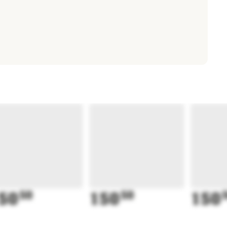
50
50
150
50
150