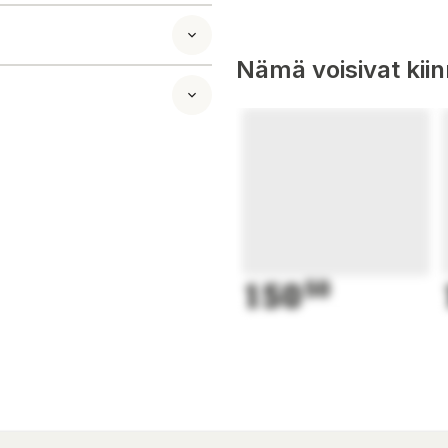
 komma igång med
Nämä voisivat kii
150
50