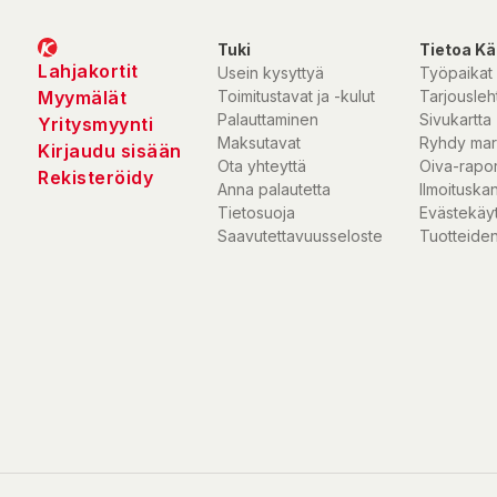
Tuki
Tietoa Kä
Lahjakortit
Usein kysyttyä
Työpaikat
Myymälät
Toimitustavat ja -kulut
Tarjousleht
Palauttaminen
Sivukartta
Yritysmyynti
Maksutavat
Ryhdy mar
Kirjaudu sisään
Ota yhteyttä
Oiva-rapor
Rekisteröidy
Anna palautetta
Ilmoituska
Tietosuoja
Evästekäy
Saavutettavuusseloste
Tuotteiden