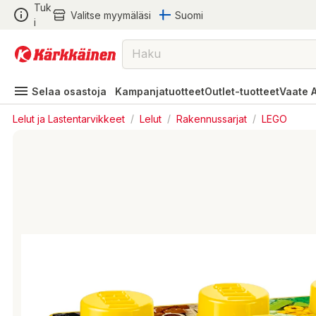
Tuk
Valitse myymäläsi
Suomi
i
Selaa osastoja
Kampanjatuotteet
Outlet-tuotteet
Vaate 
Lelut ja Lastentarvikkeet
/
Lelut
/
Rakennussarjat
/
LEGO