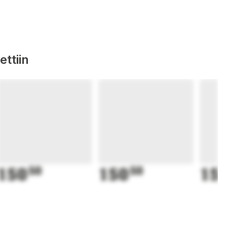
ttiin
150
50
150
50
15