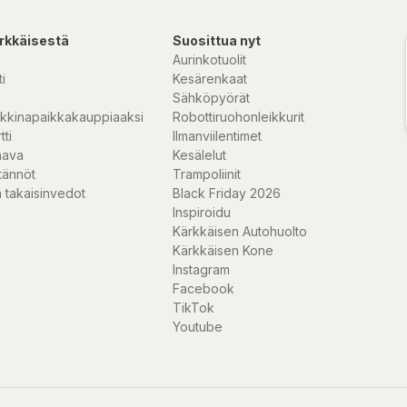
rkkäisestä
Suosittua nyt
Aurinkotuolit
i
Kesärenkaat
Sähköpyörät
kkinapaikkakauppiaaksi
Robottiruohonleikkurit
tti
Ilmanviilentimet
nava
Kesälelut
tännöt
Trampoliinit
 takaisinvedot
Black Friday 2026
Inspiroidu
Kärkkäisen Autohuolto
Kärkkäisen Kone
Instagram
Facebook
TikTok
Youtube