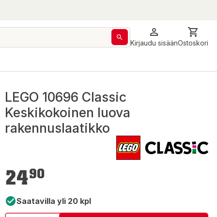
Kirjaudu sisään
Ostoskori
LEGO 10696 Classic
Keskikokoinen luova
rakennuslaatikko
24,90 €
24
90
Saatavilla yli 20 kpl