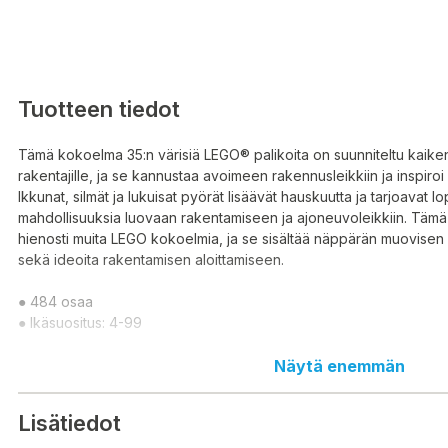
Tuotteen tiedot
Tämä kokoelma 35:n värisiä LEGO® palikoita on suunniteltu kaikeni
rakentajille, ja se kannustaa avoimeen rakennusleikkiin ja inspiroi 
Ikkunat, silmät ja lukuisat pyörät lisäävät hauskuutta ja tarjoavat l
mahdollisuuksia luovaan rakentamiseen ja ajoneuvoleikkiin. Tämä 
hienosti muita LEGO kokoelmia, ja se sisältää näppärän muovisen 
sekä ideoita rakentamisen aloittamiseen.
● 484 osaa
● Ikäsuositus: 4-99
Designad för byggare i alla åldrar, den här samlingen med 35 f
Näytä enemmän
klossar uppmuntrar till byggnadslek och inspirerar fantasin. Föns
många hjul bidrar till det roliga och erbjuder oändliga möjligheter 
Lisätiedot
byggande och fordonslek. Det här setet kompletterar andra LEGO