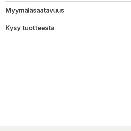
och innehåller en praktisk plastförvaringslåda och idéer för att
att bygga.
Myymäläsaatavuus
● 484 volymer
● Åldersrekommendation: 4-99
Kysy tuotteesta