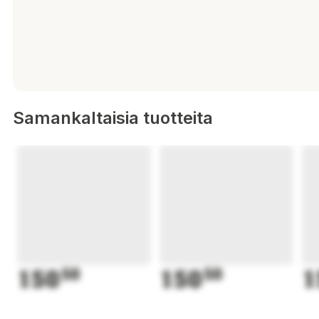
Samankaltaisia tuotteita
150
50
150
50
1