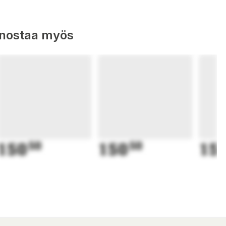
nnostaa myös
150
50
150
50
15