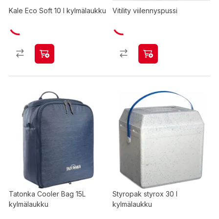
Kale Eco Soft 10 l kylmälaukku
Vitility viilennyspussi
Tatonka Cooler Bag 15L
Styropak styrox 30 l
kylmälaukku
kylmälaukku