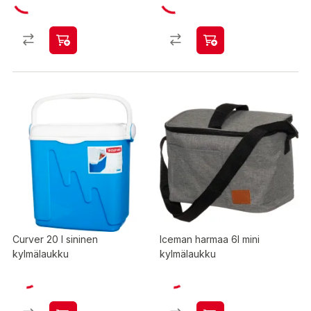
Curver 20 l sininen
Iceman harmaa 6l mini
kylmälaukku
kylmälaukku