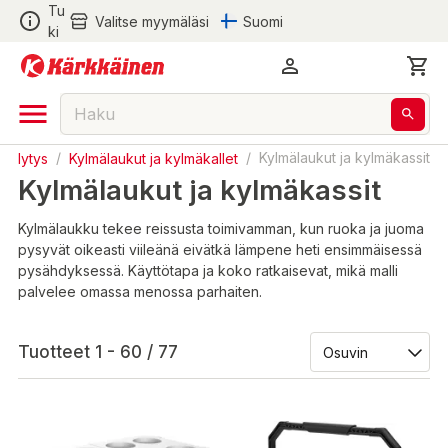
Tu
Valitse myymäläsi
Suomi
ki
säilytys
/
Kylmälaukut ja kylmäkallet
/
Kylmälaukut ja kylmäkassit
Kylmälaukut ja kylmäkassit
Kylmälaukku tekee reissusta toimivamman, kun ruoka ja juoma
pysyvät oikeasti viileänä eivätkä lämpene heti ensimmäisessä
pysähdyksessä. Käyttötapa ja koko ratkaisevat, mikä malli
palvelee omassa menossa parhaiten.
Tuotteet 1 - 60 / 77