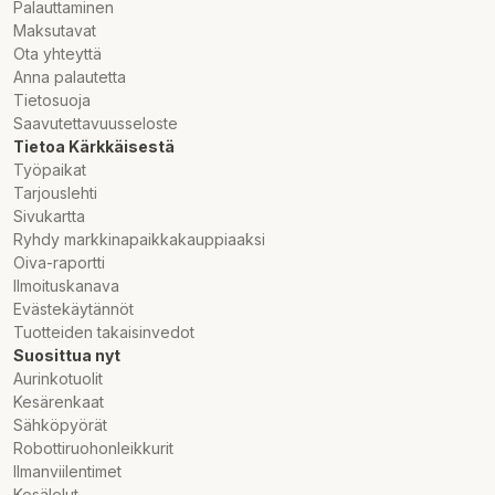
Palauttaminen
Maksutavat
Ota yhteyttä
Anna palautetta
Tietosuoja
Saavutettavuusseloste
Tietoa Kärkkäisestä
Työpaikat
Tarjouslehti
Sivukartta
Ryhdy markkinapaikkakauppiaaksi
Oiva-raportti
Ilmoituskanava
Evästekäytännöt
Tuotteiden takaisinvedot
Suosittua nyt
Aurinkotuolit
Kesärenkaat
Sähköpyörät
Robottiruohonleikkurit
Ilmanviilentimet
Kesälelut