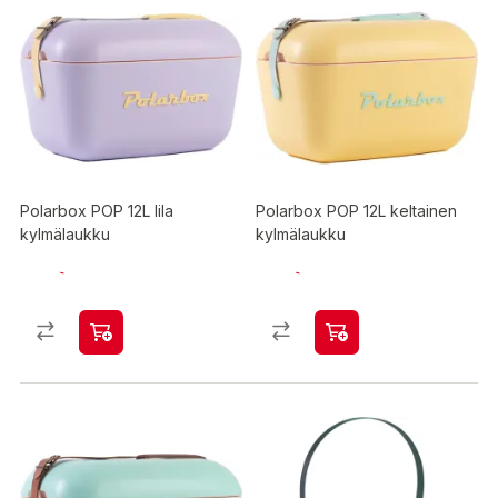
Polarbox POP 12L lila
Polarbox POP 12L keltainen
kylmälaukku
kylmälaukku