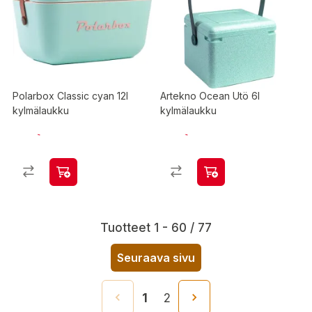
Polarbox Classic cyan 12l
Artekno Ocean Utö 6l
kylmälaukku
kylmälaukku
Tuotteet 1 - 60 / 77
Seuraava sivu
1
2