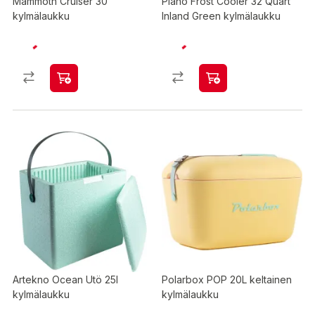
Mammoth Cruiser 30
Plano Frost Cooler 32 Quart
kylmälaukku
Inland Green kylmälaukku
Artekno Ocean Utö 25l
Polarbox POP 20L keltainen
kylmälaukku
kylmälaukku