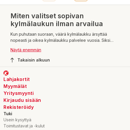
Miten valitset sopivan
kylmälaukun ilman arvailua
Kun puhutaan suoraan, väärä kylmälaukku ärsyttää
nopeasti ja oikea kylmälaukku palvelee vuosia. Siksi
valinta kannattaa tehdä käyttötavan mukaan eikä pelkän
Näytä enemmän
hinnan perusteella.
Takaisin alkuun
Lahjakortit
Myymälät
Yritysmyynti
Kirjaudu sisään
Rekisteröidy
Tuki
Usein kysyttyä
Toimitustavat ja -kulut