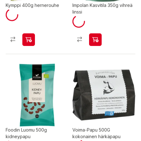
Kymppi 400g hernerouhe
Impolan Kasvitila 350g vihreä
linssi
Foodin Luomu 500g
Voima-Papu 500G
kidneypapu
kokonainen härkäpapu