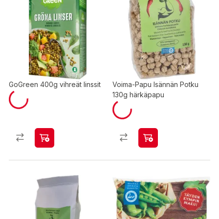
GoGreen 400g vihreät linssit
Voima-Papu Isännän Potku
130g härkäpapu