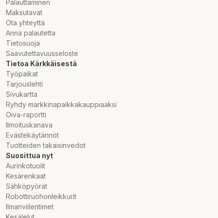
Palauttaminen
Maksutavat
Ota yhteyttä
Anna palautetta
Tietosuoja
Saavutettavuusseloste
Tietoa Kärkkäisestä
Työpaikat
Tarjouslehti
Sivukartta
Ryhdy markkinapaikkakauppiaaksi
Oiva-raportti
Ilmoituskanava
Evästekäytännöt
Tuotteiden takaisinvedot
Suosittua nyt
Aurinkotuolit
Kesärenkaat
Sähköpyörät
Robottiruohonleikkurit
Ilmanviilentimet
Kesälelut