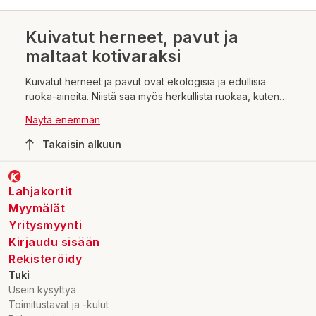
Kuivatut herneet, pavut ja
maltaat kotivaraksi
Kuivatut herneet ja pavut ovat ekologisia ja edullisia
ruoka-aineita. Niistä saa myös herkullista ruokaa, kuten
keittoja ja patoja. Ne sopivat täydellisesti lisukkeiksi
Näytä enemmän
wokkiruokiin ja risottoihin. Herneistä ja pavuista saa siis
perinteistä suomalaista, terveellistä välimerellistä ja
Takaisin alkuun
eksoottisempaa itämaista ruokaa. Kannattaa rohkeasti
kokeilla!
Lahjakortit
Myymälät
Yritysmyynti
Kirjaudu sisään
Rekisteröidy
Tuki
Usein kysyttyä
Toimitustavat ja -kulut