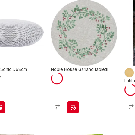
Sonic D68cm
Noble House Garland tabletti
y
Luht