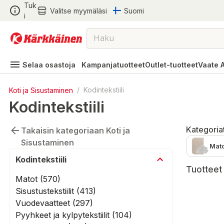
Tuk
Valitse myymäläsi
Suomi
i
Selaa osastoja
Kampanjatuotteet
Outlet-tuotteet
Vaate 
Koti ja Sisustaminen
/
Kodintekstiili
Kodintekstiili
Kategoria
Takaisin kategoriaan Koti ja
Sisustaminen
Mat
Kodintekstiili
Tuotteet 
Matot (570)
Sisustustekstiilit (413)
Vuodevaatteet (297)
Pyyhkeet ja kylpytekstiilit (104)