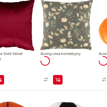
e Solid Velvet
4Living Leea koristetyyny
4Livi
y