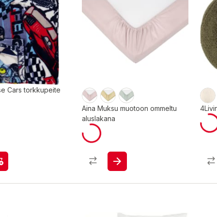
e Cars torkkupeite
Aina Muksu muotoon ommeltu
4Livi
aluslakana