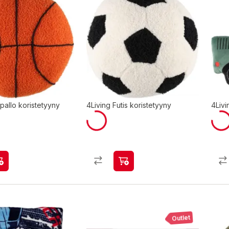
ipallo koristetyyny
4Living Futis koristetyyny
4Livi
Outlet