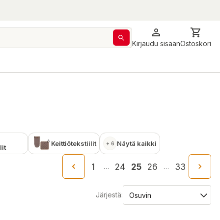
Kirjaudu sisään
Ostoskori
a
Keittiötekstiilit
Näytä kaikki
+ 6
lit
1
24
25
26
33
…
…
Järjestä: