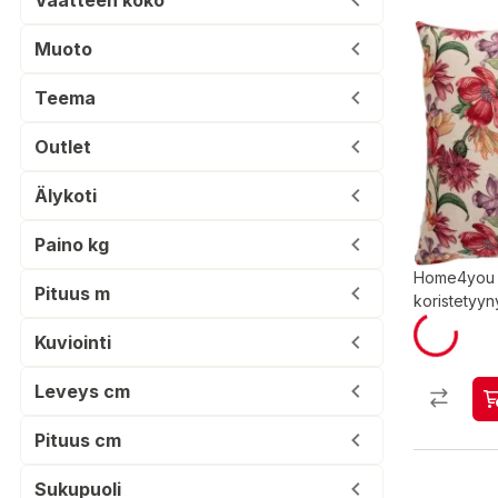
Muoto
Teema
Outlet
Älykoti
Paino kg
Home4you 
Pituus m
koristetyyn
Kuviointi
Leveys cm
Pituus cm
Sukupuoli