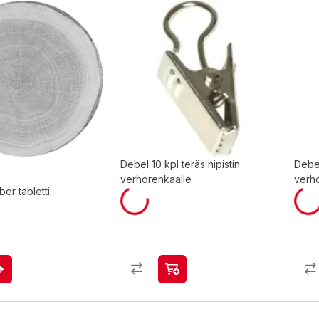
Debel 10 kpl teräs nipistin
Debel
verhorenkaalle
verh
ber tabletti