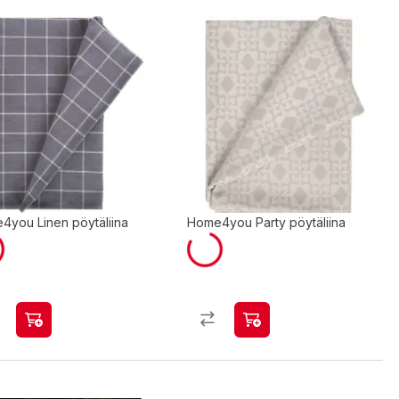
4you Linen pöytäliina
Home4you Party pöytäliina