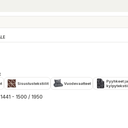
ALE
t
Pyyhkeet j
ot
Sisustustekstiilit
Vuodevaatteet
kylpytekstii
1441 - 1500 / 1950