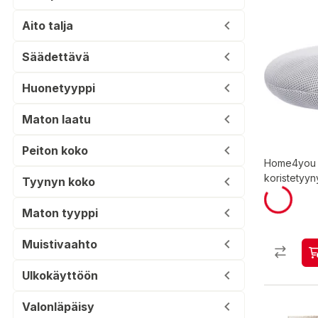
Aito talja
Säädettävä
Huonetyyppi
Maton laatu
Peiton koko
Home4you 
koristetyyn
Tyynyn koko
Maton tyyppi
Muistivaahto
Ulkokäyttöön
Valonläpäisy