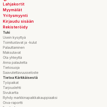
Lahjakortit
Myymälät
Yritysmyynti
Kirjaudu sisään
Rekisteröidy
Tuki
Usein kysyttyä
Toimitustavat ja -kulut
Palauttaminen
Maksutavat
Ota yhteyttä
Anna palautetta
Tietosuoja
Saavutettavuusseloste
Tietoa Kärkkäisestä
Työpaikat
Tarjouslehti
Sivukartta
Ryhdy markkinapaikkakauppiaaksi
Oiva-raportti