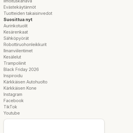
Ilmoituskanava
Evästekäytännöt
Tuotteiden takaisinvedot
Suosittua nyt
Aurinkotuolit
Kesärenkaat
Sähköpyörät
Robottiruohonleikkurit
Ilmanviilentimet
Kesälelut
Trampoliinit
Black Friday 2026
Inspiroidu
Kärkkäisen Autohuolto
Kärkkäisen Kone
Instagram
Facebook
TikTok
Youtube