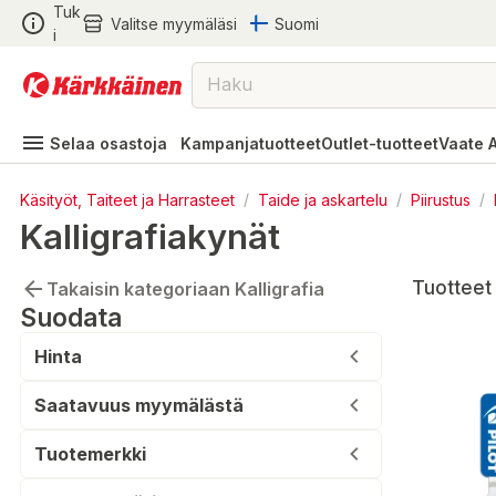
Tuk
Valitse myymäläsi
Suomi
i
Selaa osastoja
Kampanjatuotteet
Outlet-tuotteet
Vaate 
Käsityöt, Taiteet ja Harrasteet
/
Taide ja askartelu
/
Piirustus
/
Kalligrafiakynät
Tuotteet 
Takaisin kategoriaan Kalligrafia
Suodata
Hinta
Saatavuus myymälästä
Tuotemerkki