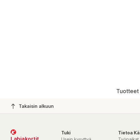
Tuotteet 
Takaisin alkuun
Tuki
Tietoa Kä
Lahjakortit
Usein kysyttyä
Työpaikat