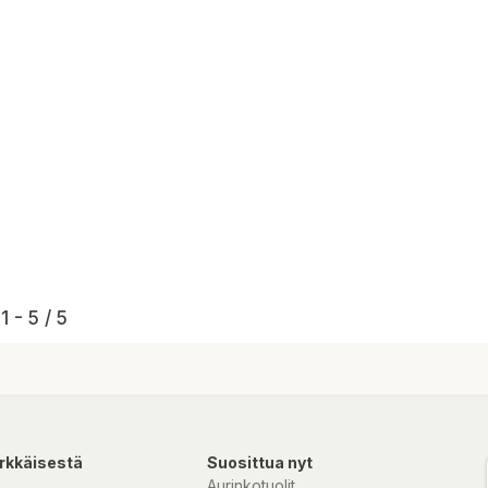
1 - 5 / 5
rkkäisestä
Suosittua nyt
Aurinkotuolit