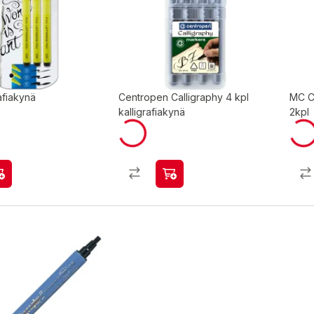
rafiakynä
Centropen Calligraphy 4 kpl
MC Ca
kalligrafiakynä
2kpl