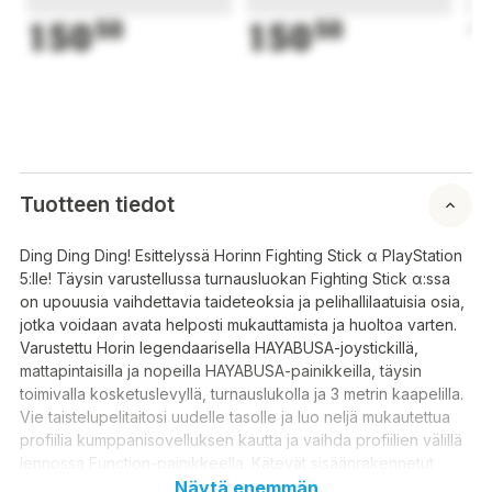
150
50
150
50
1
Tuotteen tiedot
Ding Ding Ding! Esittelyssä Horinn Fighting Stick α PlayStation
5:lle! Täysin varustellussa turnausluokan Fighting Stick α:ssa
on upouusia vaihdettavia taideteoksia ja pelihallilaatuisia osia,
jotka voidaan avata helposti mukauttamista ja huoltoa varten.
Varustettu Horin legendaarisella HAYABUSA-joystickillä,
mattapintaisilla ja nopeilla HAYABUSA-painikkeilla, täysin
toimivalla kosketuslevyllä, turnauslukolla ja 3 metrin kaapelilla.
Vie taistelupelitaitosi uudelle tasolle ja luo neljä mukautettua
profiilia kumppanisovelluksen kautta ja vaihda profiilien välillä
lennossa Function-painikkeella. Kätevät sisäänrakennetut
äänen ja mikrofonin säätimet mahdollistavat kaiken
Näytä enemmän