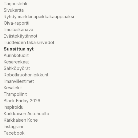
Tarjouslehti
Sivukartta
Ryhdy markkinapaikkakauppiaaksi
Oiva-raportti
Ilmoituskanava
Evästekäytännöt
Tuotteiden takaisinvedot
Suosittua nyt
Aurinkotuolit
Kesärenkaat
Sähköpyörät
Robottiruohonleikkurit
Ilmanviilentimet
Kesälelut
Trampoliinit
Black Friday 2026
Inspiroidu
Kärkkäisen Autohuolto
Kärkkäisen Kone
Instagram
Facebook