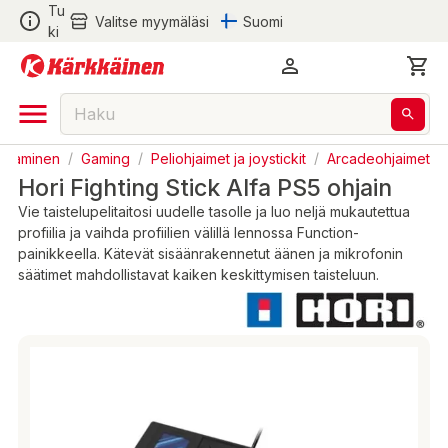
Tu
Valitse myymäläsi
Suomi
ki
Pelaaminen
/
Gaming
/
Peliohjaimet ja joystickit
/
Arcadeohjaimet
Hori Fighting Stick Alfa PS5 ohjain
Vie taistelupelitaitosi uudelle tasolle ja luo neljä mukautettua
profiilia ja vaihda profiilien välillä lennossa Function-
painikkeella. Kätevät sisäänrakennetut äänen ja mikrofonin
säätimet mahdollistavat kaiken keskittymisen taisteluun.