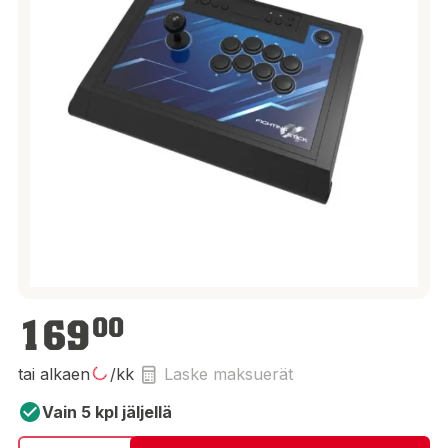
169,00 €
169
00
tai alkaen
/kk
Laske maksuerät
Vain 5 kpl jäljellä