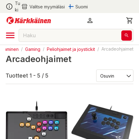
Tu
Valitse myymäläsi
Suomi
ki
Pelaaminen
/
Gaming
/
Peliohjaimet ja joystickit
/
Arcadeohjaimet
Arcadeohjaimet
Tuotteet 1 - 5 / 5