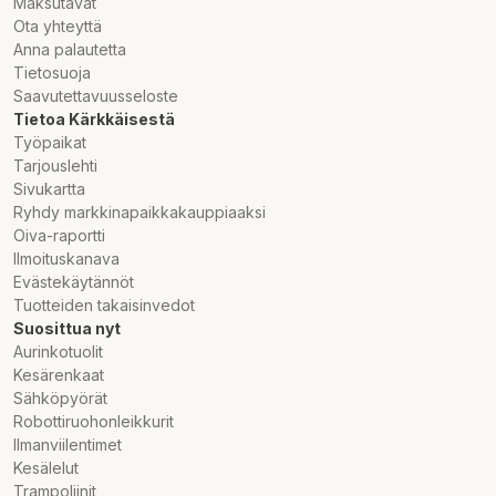
Maksutavat
Ota yhteyttä
Anna palautetta
Tietosuoja
Saavutettavuusseloste
Tietoa Kärkkäisestä
Työpaikat
Tarjouslehti
Sivukartta
Ryhdy markkinapaikkakauppiaaksi
Oiva-raportti
Ilmoituskanava
Evästekäytännöt
Tuotteiden takaisinvedot
Suosittua nyt
Aurinkotuolit
Kesärenkaat
Sähköpyörät
Robottiruohonleikkurit
Ilmanviilentimet
Kesälelut
Trampoliinit