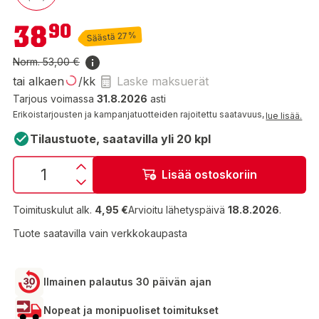
38,90 €
38
90
Säästä 27%
Norm.
53,00 €
tai alkaen
/kk
Laske maksuerät
Tarjous voimassa
31.8.2026
asti
Erikoistarjousten ja kampanjatuotteiden rajoitettu saatavuus,
lue lisää.
Tilaustuote, saatavilla yli 20 kpl
Lisää ostoskoriin
Toimituskulut alk.
4,95 €
Arvioitu lähetyspäivä
18.8.2026
.
Tuote saatavilla vain verkkokaupasta
Ilmainen palautus 30 päivän ajan
Nopeat ja monipuoliset toimitukset