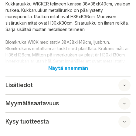
Kukkaruukku WICKER telineen kanssa 38x38xK49cm, vaalean
ruskea. Kukkaruukun metallirunko on päällystetty
muovipunolla. Ruukun mitat ovat H36xK36cm. Muovisen
sisäruukun mitat ovat H30xK30cm. Sisäruukku on ilman reikää.
Sarja sisältää mustan metallisen telineen.
Blomkruka WICK med stativ 38x38xH49cm, ljusbrun.
Blomkrukans metallram är täckt med plastfläta. Krukans mått är
H36xH36cm. Måtten på innerkrukan av plast är H30xH30cm.
Innerkrukan är utan hål. Setet innehåller ett svart metallstativ.
Näytä enemmän
Lisätiedot
Myymäläsaatavuus
Kysy tuotteesta