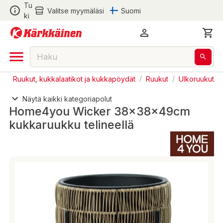
Tu
Valitse myymäläsi
Suomi
ki
s
/
Ruukut, kukkalaatikot ja kukkapöydät
/
Ruukut
/
Ulkoruukut
Näytä kaikki kategoriapolut
Home4you Wicker 38x38x49cm
kukkaruukku telineellä