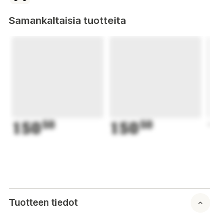
Samankaltaisia tuotteita
150
50
150
50
1
Tuotteen tiedot