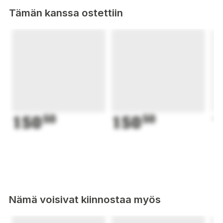
Tämän kanssa ostettiin
150
50
150
50
1
Nämä voisivat kiinnostaa myös