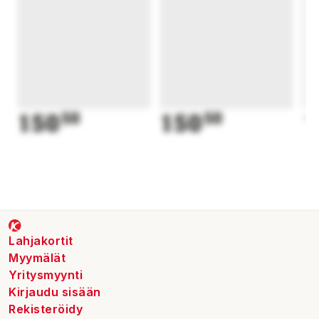
150
50
150
50
1
Lahjakortit
Myymälät
Yritysmyynti
Kirjaudu sisään
Rekisteröidy