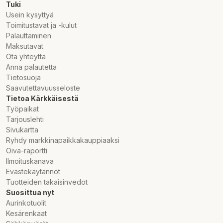
Tuki
Usein kysyttyä
Toimitustavat ja -kulut
Palauttaminen
Maksutavat
Ota yhteyttä
Anna palautetta
Tietosuoja
Saavutettavuusseloste
Tietoa Kärkkäisestä
Työpaikat
Tarjouslehti
Sivukartta
Ryhdy markkinapaikkakauppiaaksi
Oiva-raportti
Ilmoituskanava
Evästekäytännöt
Tuotteiden takaisinvedot
Suosittua nyt
Aurinkotuolit
Kesärenkaat