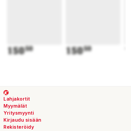
150
50
150
50
1
Lahjakortit
Myymälät
Yritysmyynti
Kirjaudu sisään
Rekisteröidy