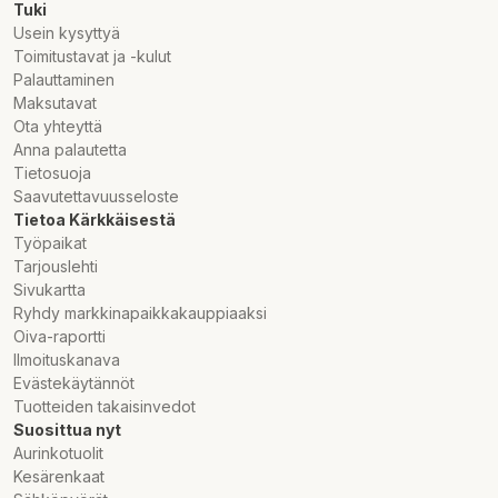
Tuki
Usein kysyttyä
Toimitustavat ja -kulut
Palauttaminen
Maksutavat
Ota yhteyttä
Anna palautetta
Tietosuoja
Saavutettavuusseloste
Tietoa Kärkkäisestä
Työpaikat
Tarjouslehti
Sivukartta
Ryhdy markkinapaikkakauppiaaksi
Oiva-raportti
Ilmoituskanava
Evästekäytännöt
Tuotteiden takaisinvedot
Suosittua nyt
Aurinkotuolit
Kesärenkaat