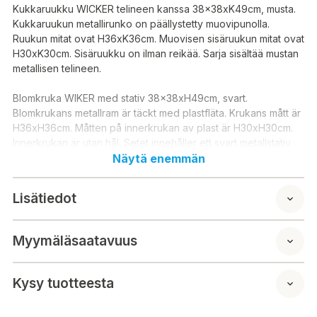
Kukkaruukku WICKER telineen kanssa 38x38xK49cm, musta.
Kukkaruukun metallirunko on päällystetty muovipunolla.
Ruukun mitat ovat H36xK36cm. Muovisen sisäruukun mitat ovat
H30xK30cm. Sisäruukku on ilman reikää. Sarja sisältää mustan
metallisen telineen.
Blomkruka WIKER med stativ 38x38xH49cm, svart.
Blomkrukans metallram är täckt med plastfläta. Krukans mått är
H36xH36cm. Måtten på innerkrukan av plast är H30xH30cm.
Innerkrukan är utan hål. Setet innehåller ett svart metallstativ.
Näytä enemmän
Lisätiedot
Myymäläsaatavuus
Kysy tuotteesta