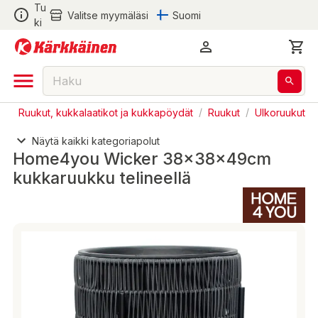
Tu
Valitse myymäläsi
Suomi
ki
s
/
Ruukut, kukkalaatikot ja kukkapöydät
/
Ruukut
/
Ulkoruukut
Näytä kaikki kategoriapolut
Home4you Wicker 38x38x49cm
kukkaruukku telineellä