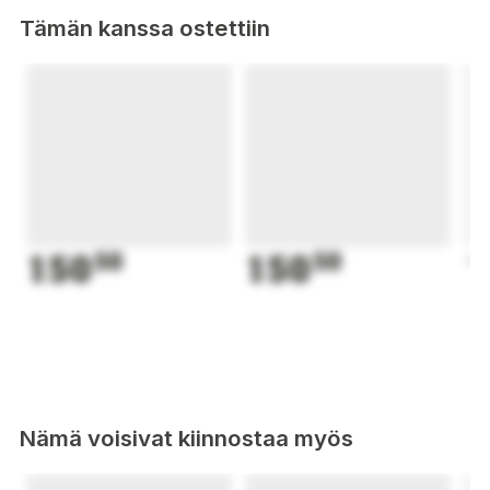
Tämän kanssa ostettiin
150
50
150
50
1
Nämä voisivat kiinnostaa myös