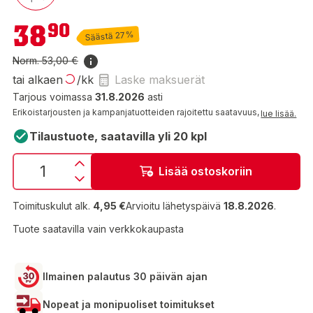
38,90 €
38
90
Säästä 27%
Norm.
53,00 €
tai alkaen
/kk
Laske maksuerät
Tarjous voimassa
31.8.2026
asti
Erikoistarjousten ja kampanjatuotteiden rajoitettu saatavuus,
lue lisää.
Tilaustuote, saatavilla yli 20 kpl
Lisää ostoskoriin
Toimituskulut alk.
4,95 €
Arvioitu lähetyspäivä
18.8.2026
.
Tuote saatavilla vain verkkokaupasta
Ilmainen palautus 30 päivän ajan
Nopeat ja monipuoliset toimitukset