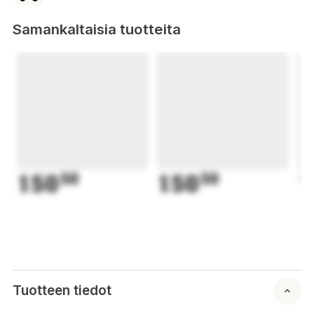
Samankaltaisia tuotteita
150
50
150
50
1
Tuotteen tiedot