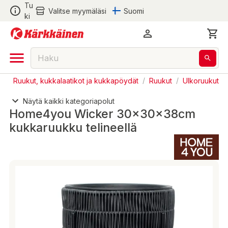
Tu
Valitse myymäläsi
Suomi
ki
s
/
Ruukut, kukkalaatikot ja kukkapöydät
/
Ruukut
/
Ulkoruukut
Näytä kaikki kategoriapolut
Home4you Wicker 30x30x38cm
kukkaruukku telineellä