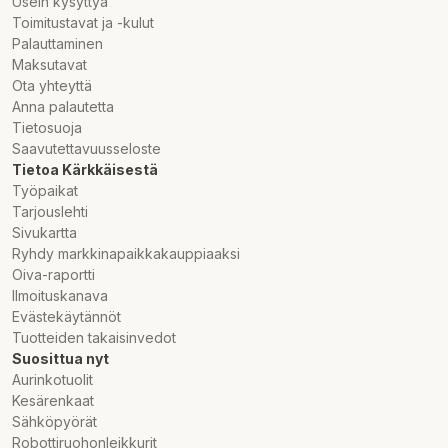
Usein kysyttyä
Toimitustavat ja -kulut
Palauttaminen
Maksutavat
Ota yhteyttä
Anna palautetta
Tietosuoja
Saavutettavuusseloste
Tietoa Kärkkäisestä
Työpaikat
Tarjouslehti
Sivukartta
Ryhdy markkinapaikkakauppiaaksi
Oiva-raportti
Ilmoituskanava
Evästekäytännöt
Tuotteiden takaisinvedot
Suosittua nyt
Aurinkotuolit
Kesärenkaat
Sähköpyörät
Robottiruohonleikkurit