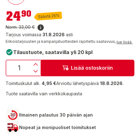
24,90 €
24
90
Säästä 25%
Norm.
33,00 €
Tarjous voimassa
31.8.2026
asti
Erikoistarjousten ja kampanjatuotteiden rajoitettu saatavuus,
lue lisää.
Tilaustuote, saatavilla yli 20 kpl
Lisää ostoskoriin
Toimituskulut alk.
4,95 €
Arvioitu lähetyspäivä
18.8.2026
.
Tuote saatavilla vain verkkokaupasta
Ilmainen palautus 30 päivän ajan
Nopeat ja monipuoliset toimitukset