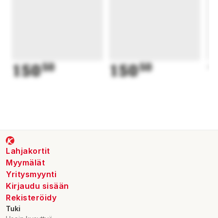
150
50
150
50
1
Lahjakortit
Myymälät
Yritysmyynti
Kirjaudu sisään
Rekisteröidy
Tuki