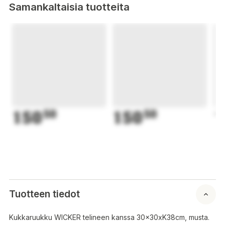
Samankaltaisia tuotteita
150
50
150
50
1
Tuotteen tiedot
Kukkaruukku WICKER telineen kanssa 30x30xK38cm, musta.