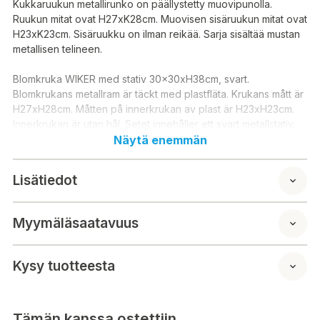
Kukkaruukun metallirunko on päällystetty muovipunolla.
Ruukun mitat ovat H27xK28cm. Muovisen sisäruukun mitat ovat
H23xK23cm. Sisäruukku on ilman reikää. Sarja sisältää mustan
metallisen telineen.
Blomkruka WIKER med stativ 30x30xH38cm, svart.
Blomkrukans metallram är täckt med plastfläta. Krukans mått är
H27xH28cm. Måtten på innerkrukan av plast är H23xH23cm.
Innerkrukan är utan hål. Setet innehåller ett svart metallstativ.
Näytä enemmän
Lisätiedot
Myymäläsaatavuus
Kysy tuotteesta
Tämän kanssa ostettiin