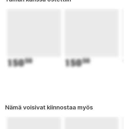
150
50
150
50
1
Nämä voisivat kiinnostaa myös