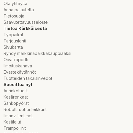
Ota yhteyttä
Anna palautetta
Tietosuoja
Saavutettavuusseloste
Tietoa Kärkkäisestä
Työpaikat
Tarjouslehti
Sivukartta
Ryhdy markkinapaikkakauppiaaksi
Oiva-raportti
Ilmoituskanava
Evästekäytännöt
Tuotteiden takaisinvedot
Suosittua nyt
Aurinkotuolit
Kesärenkaat
Sähköpyörät
Robottiruohonleikkurit
Ilmanviilentimet
Kesälelut
Trampoliinit