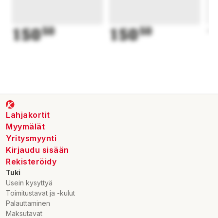
150
50
150
50
1
Lahjakortit
Myymälät
Yritysmyynti
Kirjaudu sisään
Rekisteröidy
Tuki
Usein kysyttyä
Toimitustavat ja -kulut
Palauttaminen
Maksutavat