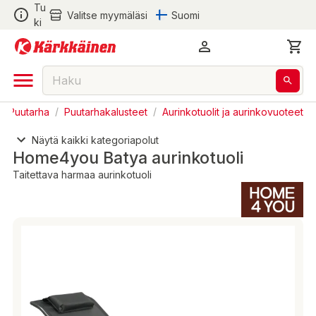
Tu
Valitse myymäläsi
Suomi
ki
ja Puutarha
/
Puutarhakalusteet
/
Aurinkotuolit ja aurinkovuoteet
Näytä kaikki kategoriapolut
Home4you Batya aurinkotuoli
Taitettava harmaa aurinkotuoli