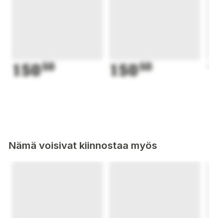
150
50
150
50
1
Nämä voisivat kiinnostaa myös