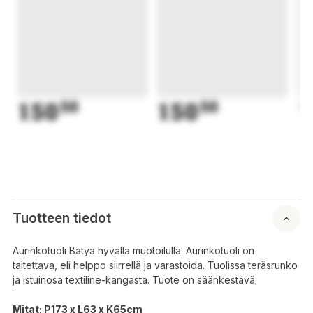
150
50
150
50
1
Tuotteen tiedot
Aurinkotuoli Batya hyvällä muotoilulla. Aurinkotuoli on
taitettava, eli helppo siirrellä ja varastoida. Tuolissa teräsrunko
ja istuinosa textiline-kangasta. Tuote on säänkestävä.
Mitat: P173 x L63 x K65cm