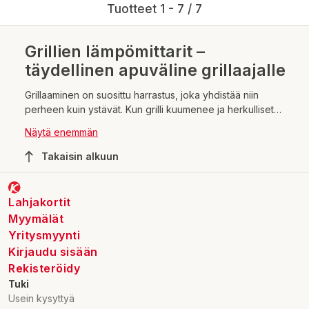
Tuotteet 1 - 7 / 7
Grillien lämpömittarit –
täydellinen apuväline grillaajalle
Grillaaminen on suosittu harrastus, joka yhdistää niin
perheen kuin ystävät. Kun grilli kuumenee ja herkulliset
tuoksut leviävät ympärille, ei ole mitään parempaa kuin
Näytä enemmän
nauttia hyvästä seurasta ja maukkaasta ruoasta. Grillauksen
tärkein osa-alue on kuitenkin ruoan oikeaoppinen
Takaisin alkuun
kypsentäminen. Tämän vuoksi grillien lämpömittarit ovat
välttämättömiä apuvälineitä jokaiselle grillaajalle.
Lahjakortit
Myymälät
Yritysmyynti
Kirjaudu sisään
Rekisteröidy
Tuki
Usein kysyttyä