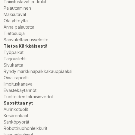
Toimitustavat ja -kulut
Palauttaminen
Maksutavat
Ota yhteyttä
Anna palautetta
Tietosuoja
Saavutettavuusseloste
Tietoa Kärkkäisestä
Työpaikat
Tarjouslehti
Sivukartta
Ryhdy markkinapaikkakauppiaaksi
Oiva-raportti
Ilmoituskanava
Evästekäytännöt
Tuotteiden takaisinvedot
Suosittua nyt
Aurinkotuolit
Kesärenkaat
Sähköpyörät
Robottiruohonleikkurit
Ilmanviilentimet