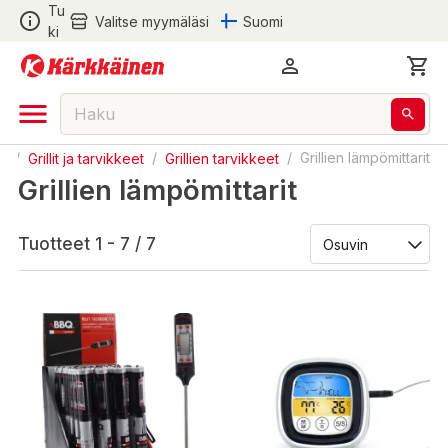
Tu
Valitse myymäläsi
Suomi
ki
ha
/
Grillit ja tarvikkeet
/
Grillien tarvikkeet
/
Grillien lämpömittarit
Grillien lämpömittarit
Tuotteet 1 - 7 / 7