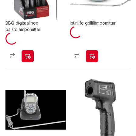
BBQ digitaalinen
Intirilife grillilämpömittari
paistolämpömittari