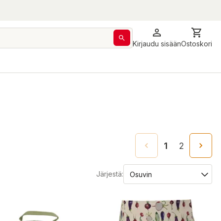
Kirjaudu sisään
Ostoskori
1
2
Järjestä: