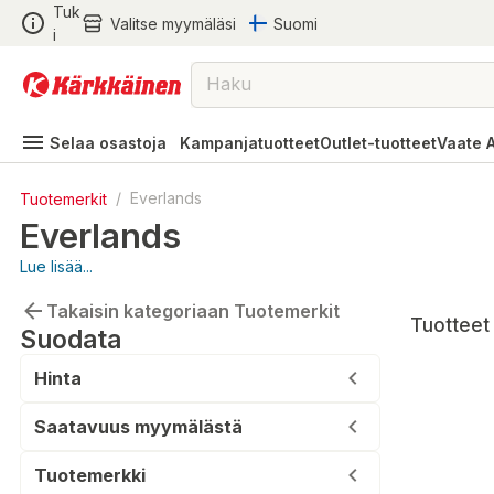
Tuk
Valitse myymäläsi
Suomi
i
Selaa osastoja
Kampanjatuotteet
Outlet-tuotteet
Vaate 
Tuotemerkit
/
Everlands
Everlands
Lue lisää...
Takaisin kategoriaan Tuotemerkit
Tuotteet 
Suodata
Hinta
Saatavuus myymälästä
Tuotemerkki