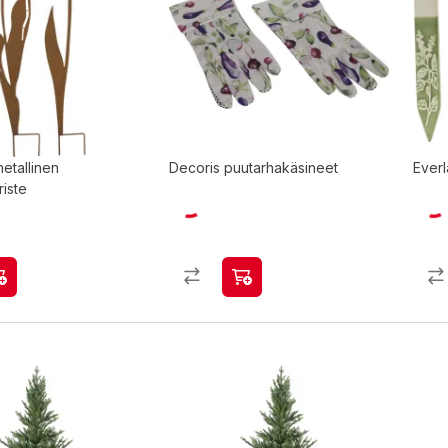
etallinen
Decoris puutarhakäsineet
Everl
iste