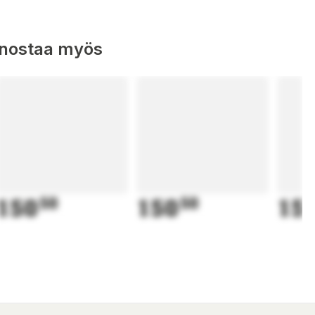
nnostaa myös
150
50
150
50
15