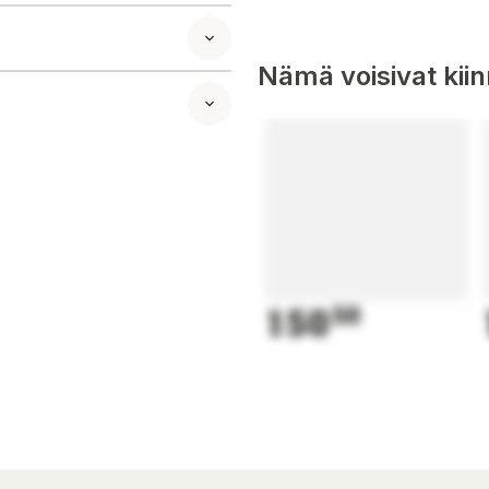
Nämä voisivat kii
150
50