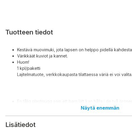
Tuotteen tiedot
Kestävä muovimuki, jota lapsen on helppo pidellä kahdesta
Värikkäät kuviot ja kannet.
Huom!
1 kpl/paketti
Lajitelmatuote, verkkokaupasta tilattaessa väriä ei voi valita
En tålig plastmugg som ett barn lätt kan hålla i de två örone
Färgglada mönster och omslag.
Näytä enemmän
Notera!
1 st/paket
Lisätiedot
Blandad produkt, du kan inte välja färg vid beställning frå