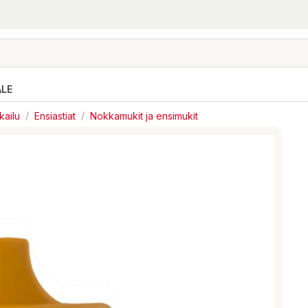
ALE
kailu
/
Ensiastiat
/
Nokkamukit ja ensimukit