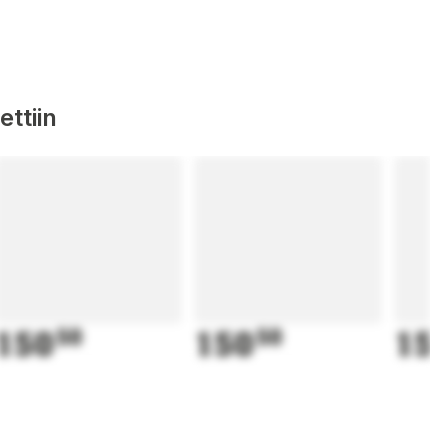
ttiin
150
50
150
50
15