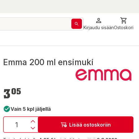
Kirjaudu sisään
Ostoskori
Emma 200 ml ensimuki
3,05 €
3
05
Vain 5 kpl jäljellä
Lisää ostoskoriin