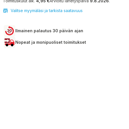
Toimituskulut alk.
4,95 €
Arvioitu lähetyspäivä
9.8.2026
.
Valitse myymäläsi ja tarkista saatavuus
Ilmainen palautus 30 päivän ajan
Nopeat ja monipuoliset toimitukset