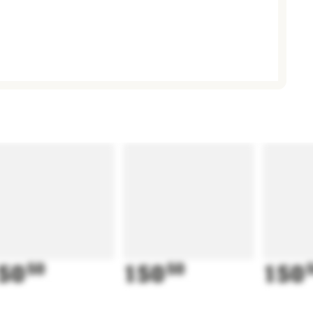
50
50
150
50
150