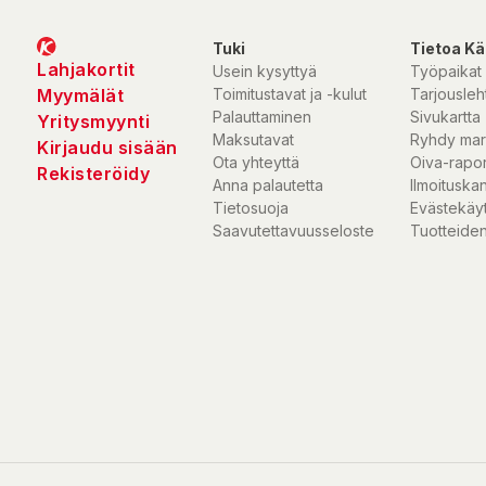
Tuki
Tietoa Kä
Lahjakortit
Usein kysyttyä
Työpaikat
Myymälät
Toimitustavat ja -kulut
Tarjousleht
Palauttaminen
Sivukartta
Yritysmyynti
Maksutavat
Ryhdy mar
Kirjaudu sisään
Ota yhteyttä
Oiva-rapor
Rekisteröidy
Anna palautetta
Ilmoituska
Tietosuoja
Evästekäy
Saavutettavuusseloste
Tuotteiden