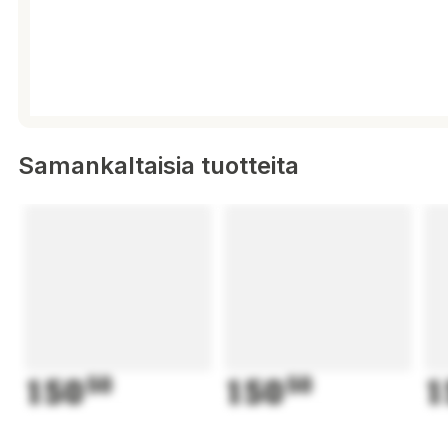
Samankaltaisia tuotteita
150
50
150
50
1