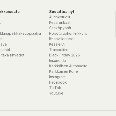
rkkäisestä
Suosittua nyt
Aurinkotuolit
i
Kesärenkaat
Sähköpyörät
kkinapaikkakauppiaaksi
Robottiruohonleikkurit
tti
Ilmanviilentimet
nava
Kesälelut
tännöt
Trampoliinit
 takaisinvedot
Black Friday 2026
Inspiroidu
Kärkkäisen Autohuolto
Kärkkäisen Kone
Instagram
Facebook
TikTok
Youtube