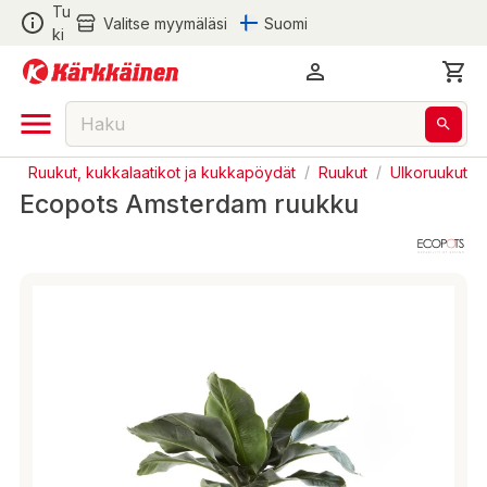
Tu
Valitse myymäläsi
Suomi
ki
s
/
Ruukut, kukkalaatikot ja kukkapöydät
/
Ruukut
/
Ulkoruukut
Ecopots Amsterdam ruukku