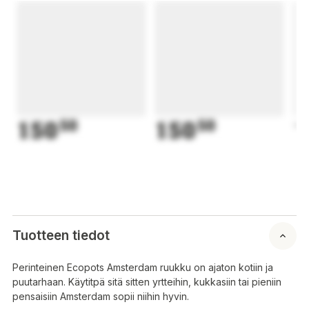
150
50
150
50
1
Tuotteen tiedot
Perinteinen Ecopots Amsterdam ruukku on ajaton kotiin ja
puutarhaan. Käytitpä sitä sitten yrtteihin, kukkasiin tai pieniin
pensaisiin Amsterdam sopii niihin hyvin.