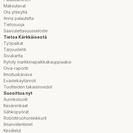
Maksutavat
Ota yhteyttä
Anna palautetta
Tietosuoja
Saavutettavuusseloste
Tietoa Kärkkäisestä
Työpaikat
Tarjouslehti
Sivukartta
Ryhdy markkinapaikkakauppiaaksi
Oiva-raportti
Ilmoituskanava
Evästekäytännöt
Tuotteiden takaisinvedot
Suosittua nyt
Aurinkotuolit
Kesärenkaat
Sähköpyörät
Robottiruohonleikkurit
Ilmanviilentimet
Kesälelut