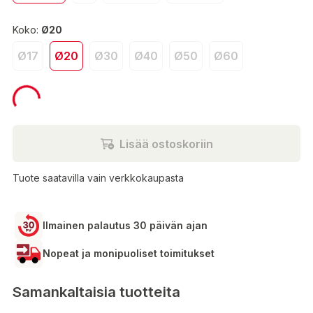
Koko:
Ø20
Ø17
Ø20
Ø30
Ø40
Ø50
Ø60
18,50 €
Lisää ostoskoriin
Tuote saatavilla vain verkkokaupasta
Ilmainen palautus 30 päivän ajan
Nopeat ja monipuoliset toimitukset
Samankaltaisia tuotteita