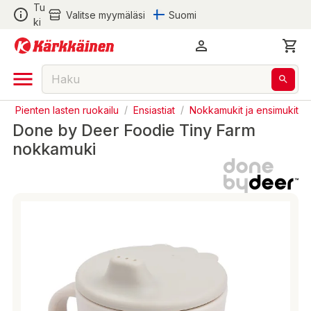
Tu
Valitse myymäläsi
Suomi
ki
t
/
Pienten lasten ruokailu
/
Ensiastiat
/
Nokkamukit ja ensimukit
Done by Deer Foodie Tiny Farm
nokkamuki