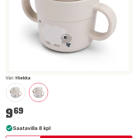
Väri:
Hiekka
9,69 €
9
69
Saatavilla 8 kpl