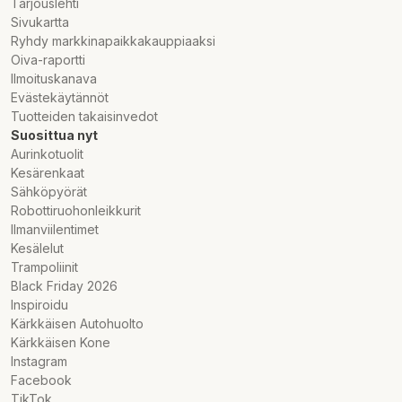
Tarjouslehti
Sivukartta
Ryhdy markkinapaikkakauppiaaksi
Oiva-raportti
Ilmoituskanava
Evästekäytännöt
Tuotteiden takaisinvedot
Suosittua nyt
Aurinkotuolit
Kesärenkaat
Sähköpyörät
Robottiruohonleikkurit
Ilmanviilentimet
Kesälelut
Trampoliinit
Black Friday 2026
Inspiroidu
Kärkkäisen Autohuolto
Kärkkäisen Kone
Instagram
Facebook
TikTok