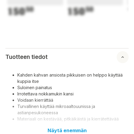
150
50
150
50
1
Tuotteen tiedot
Kahden kahvan ansiosta pikkuisen on helppo käyttää
kuppia itse
Suloinen painatus
Irrotettava nokkamukin kansi
Voidaan kierrättää
Turvallinen käyttää mikroaaltouunissa ja
astianpesukoneessa
Materiaali on kestävää, pitkäikäistä ja kierrätettävää
Näytä enemmän