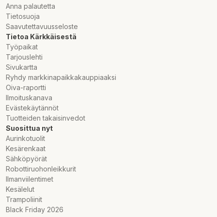
Anna palautetta
Färg: Svart
Tietosuoja
Material: Lackerat stål
Saavutettavuusseloste
Materialspecifikation: RST-brännare
Tietoa Kärkkäisestä
Antal brännare: 3
Työpaikat
Total brännareffekt: 13,62 kW
Tarjouslehti
Inklusive sidobrännare: Sear-Burner
Sivukartta
Sidobrännareffekt: 3,52 kW
Ryhdy markkinapaikkakauppiaaksi
Inklusive bakre brännare/sharebrännare: Parila ingår
Oiva-raportti
Grillkroppens beskrivning: emaljerat gjutjärnsgaller
Ilmoituskanava
Inkluderar värmestativ: ja
Evästekäytännöt
Tändning: Elektronisk
Tuotteiden takaisinvedot
Integrerad termometer: ja
Suosittua nyt
Grillmetod: hybridteknik
Aurinkotuolit
Hjul: 2 hjul
Kesärenkaat
Förvaring: Rymliga underskåp
Sähköpyörät
Garanti: 2 år
Robottiruohonleikkurit
Produktstorlek (B x L x D): 120,7 x 134,4 x 62,5 cm
Ilmanviilentimet
Produktvikt: 53 kg
Kesälelut
Grillytans storlek: 64,2 x 43,5 cm
Trampoliinit
Paketets storlek (B x L x D): 52,7 x 76,2 x 99,1 cm
Black Friday 2026
Paketets vikt: 63,07 kg