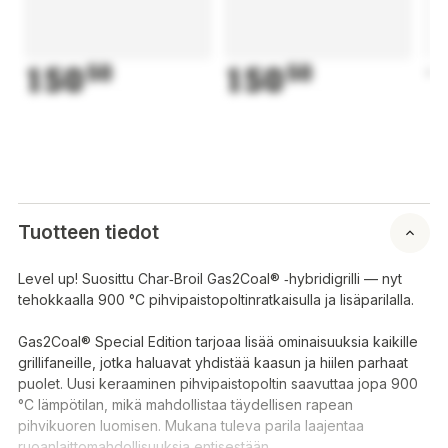
150
50
150
50
1
Tuotteen tiedot
Level up! Suosittu Char‑Broil Gas2Coal® ‑hybridigrilli — nyt
tehokkaalla 900 °C pihvipaistopoltinratkaisulla ja lisäparilalla.
Gas2Coal® Special Edition tarjoaa lisää ominaisuuksia kaikille
grillifaneille, jotka haluavat yhdistää kaasun ja hiilen parhaat
puolet. Uusi keraaminen pihvipaistopoltin saavuttaa jopa 900
°C lämpötilan, mikä mahdollistaa täydellisen rapean
pihvikuoren luomisen. Mukana tuleva parila laajentaa
ruoanlaittomahdollisuuksia entisestään.