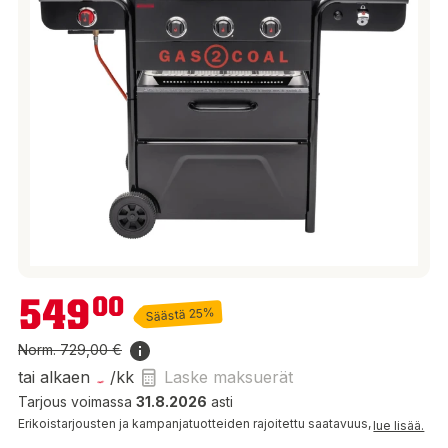
549,00 €
549
00
Säästä 25%
Norm.
729,00 €
tai alkaen
/kk
Laske maksuerät
Tarjous voimassa
31.8.2026
asti
Erikoistarjousten ja kampanjatuotteiden rajoitettu saatavuus,
lue lisää.