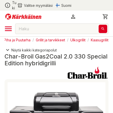
Tu
Valitse myymäläsi
Suomi
ki
Piha ja Puutarha
/
Grillit ja tarvikkeet
/
Ulkogrillit
/
Kaasugrillit
Näytä kaikki kategoriapolut
Char-Broil Gas2Coal 2.0 330 Special
Edition hybridigrilli