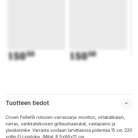
150
50
150
50
1
Tuotteen tiedot
Crown Pellet9i rotisseri-varrassarja: moottori, virtakatkaisin,
varras, vankkatekoisen grillaushaarukat, vastapaino ja
yleiskiinnike. Varrasta voidaan tarvittaessa pidentää 15 cm. 220
voltin EU-pistoke. /Mitat: 8,5x86x12 cm.