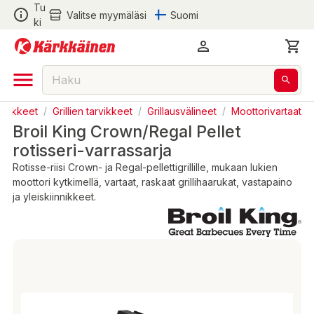
Tu
Valitse myymäläsi
Suomi
ki
tarvikkeet
/
Grillien tarvikkeet
/
Grillausvälineet
/
Moottorivartaat
Broil King Crown/Regal Pellet
rotisseri-varrassarja
Rotisse-riisi Crown- ja Regal-pellettigrillille, mukaan lukien
moottori kytkimellä, vartaat, raskaat grillihaarukat, vastapaino
ja yleiskiinnikkeet.