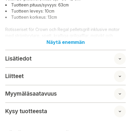
Tuotteen pituus/syvyys: 63cm
Tuotteen leveys: 10cm
Tuotteen korkeus: 13cm
Rotisseriset för Crown och Regal pelletsgrill inklusive motor
med strömbrytare, spett, kraftiga grillgafflar, motvikt och
universalfästen. 220 V EU-kontakt.Mått: 8,5x86x12 cm.
Näytä enemmän
Lisätiedot
Liitteet
Myymäläsaatavuus
Kysy tuotteesta