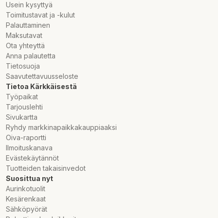
Usein kysyttyä
Toimitustavat ja -kulut
Palauttaminen
Maksutavat
Ota yhteyttä
Anna palautetta
Tietosuoja
Saavutettavuusseloste
Tietoa Kärkkäisestä
Työpaikat
Tarjouslehti
Sivukartta
Ryhdy markkinapaikkakauppiaaksi
Oiva-raportti
Ilmoituskanava
Evästekäytännöt
Tuotteiden takaisinvedot
Suosittua nyt
Aurinkotuolit
Kesärenkaat
Sähköpyörät