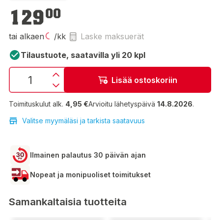
129,00 €
129
00
tai alkaen
/kk
Laske maksuerät
Tilaustuote, saatavilla yli 20 kpl
Lisää ostoskoriin
Toimituskulut alk.
4,95 €
Arvioitu lähetyspäivä
14.8.2026
.
Valitse myymäläsi ja tarkista saatavuus
Ilmainen palautus 30 päivän ajan
Nopeat ja monipuoliset toimitukset
Samankaltaisia tuotteita