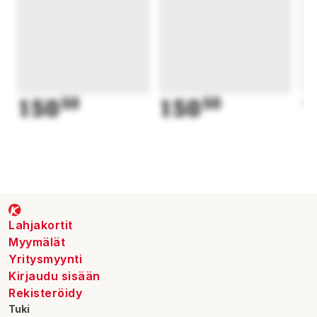
150
50
150
50
1
Lahjakortit
Myymälät
Yritysmyynti
Kirjaudu sisään
Rekisteröidy
Tuki