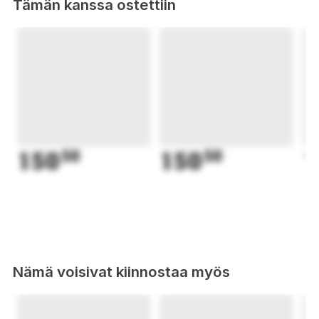
Tämän kanssa ostettiin
150
50
150
50
1
Nämä voisivat kiinnostaa myös