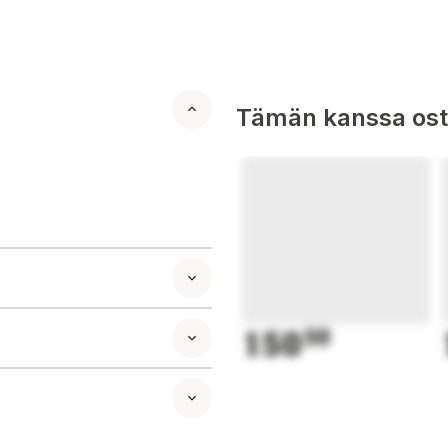
Tämän kanssa oste
150
50