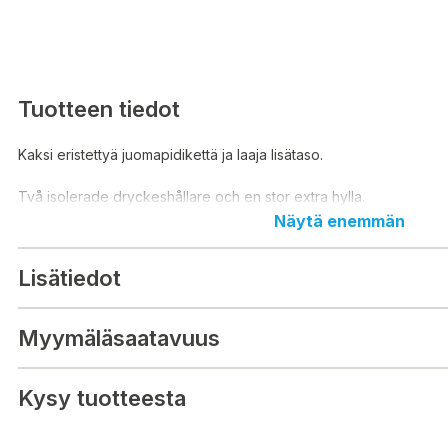
Tuotteen tiedot
Kaksi eristettyä juomapidikettä ja laaja lisätaso.
Två isolerade dryckeshållare och en stor extra hylla.
Näytä enemmän
Lisätiedot
Myymäläsaatavuus
Kysy tuotteesta