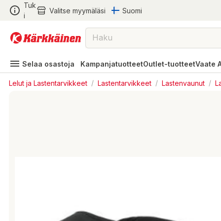
Tuk
Valitse myymäläsi
Suomi
i
Selaa osastoja
Kampanjatuotteet
Outlet-tuotteet
Vaate 
Lelut ja Lastentarvikkeet
/
Lastentarvikkeet
/
Lastenvaunut
/
L