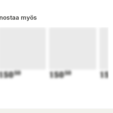
nnostaa myös
150
50
150
50
15