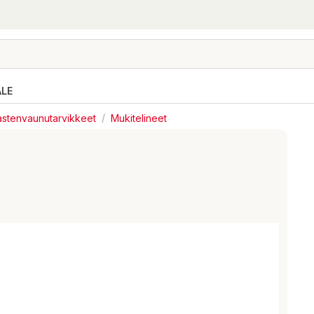
ALE
astenvaunutarvikkeet
/
Mukitelineet