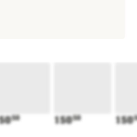
50
50
150
50
150