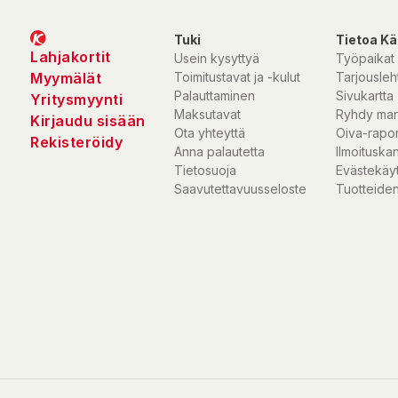
Tuki
Tietoa Kä
Lahjakortit
Usein kysyttyä
Työpaikat
Myymälät
Toimitustavat ja -kulut
Tarjousleht
Palauttaminen
Sivukartta
Yritysmyynti
Maksutavat
Ryhdy mar
Kirjaudu sisään
Ota yhteyttä
Oiva-rapor
Rekisteröidy
Anna palautetta
Ilmoituska
Tietosuoja
Evästekäy
Saavutettavuusseloste
Tuotteiden