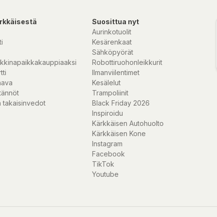
rkkäisestä
Suosittua nyt
Aurinkotuolit
i
Kesärenkaat
Sähköpyörät
kkinapaikkakauppiaaksi
Robottiruohonleikkurit
tti
Ilmanviilentimet
nava
Kesälelut
tännöt
Trampoliinit
 takaisinvedot
Black Friday 2026
Inspiroidu
Kärkkäisen Autohuolto
Kärkkäisen Kone
Instagram
Facebook
TikTok
Youtube