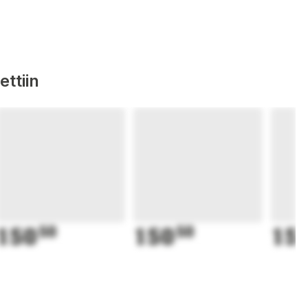
ttiin
150
50
150
50
15