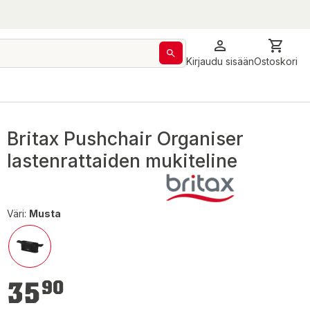
Kirjaudu sisään
Ostoskori
Britax Pushchair Organiser
lastenrattaiden mukiteline
Väri:
Musta
35,90 €
35
90