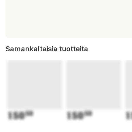
Samankaltaisia tuotteita
150
50
150
50
1