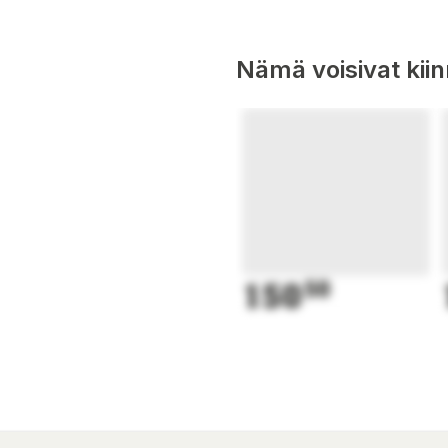
Nämä voisivat kii
150
50