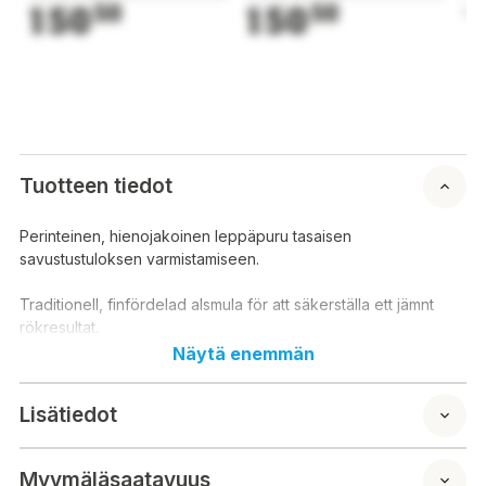
150
50
150
50
1
Tuotteen tiedot
Perinteinen, hienojakoinen leppäpuru tasaisen
savustustuloksen varmistamiseen.
Traditionell, finfördelad alsmula för att säkerställa ett jämnt
rökresultat.
Näytä enemmän
Lisätiedot
Myymäläsaatavuus