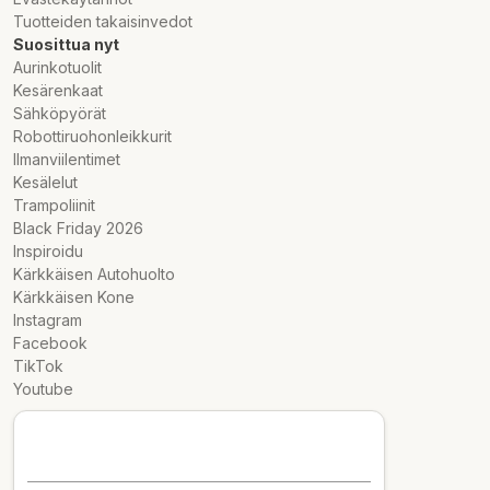
Tuotteiden takaisinvedot
Suosittua nyt
Aurinkotuolit
Kesärenkaat
Sähköpyörät
Robottiruohonleikkurit
Ilmanviilentimet
Kesälelut
Trampoliinit
Black Friday 2026
Inspiroidu
Kärkkäisen Autohuolto
Kärkkäisen Kone
Instagram
Facebook
TikTok
Youtube