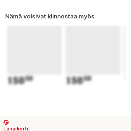
Nämä voisivat kiinnostaa myös
150
50
150
50
1
Lahjakortit