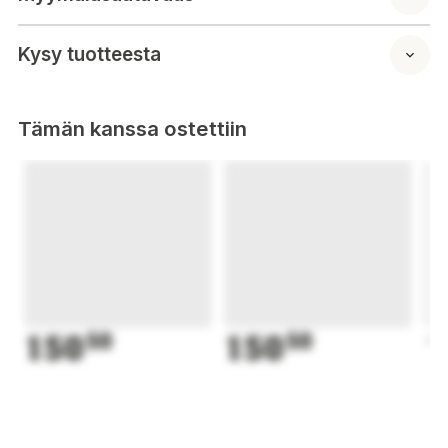
Kysy tuotteesta
Tämän kanssa ostettiin
150
50
150
50
1