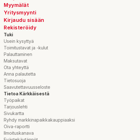
Myymälät
Yritysmyynti
Kirjaudu sisään
Rekisteröidy
Tuki
Usein kysyttyä
Toimitustavat ja -kulut
Palauttaminen
Maksutavat
Ota yhteyttä
Anna palautetta
Tietosuoja
Saavutettavuusseloste
Tietoa Kärkkäisestä
Työpaikat
Tarjouslehti
Sivukartta
Ryhdy markkinapaikkakauppiaaksi
Oiva-raportti
Ilmoituskanava
Evästekäytännöt