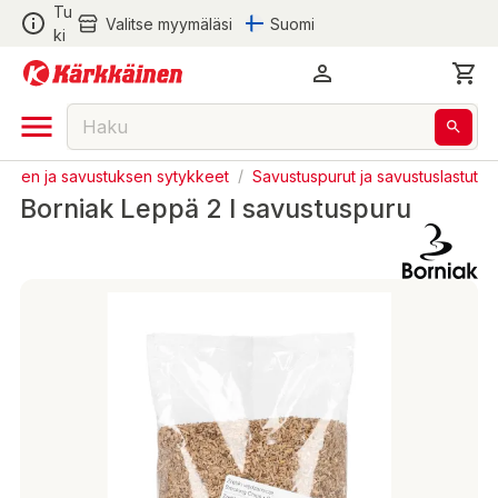
Tu
Valitse myymäläsi
Suomi
ki
auksen ja savustuksen sytykkeet
/
Savustuspurut ja savustuslastut
Borniak Leppä 2 l savustuspuru