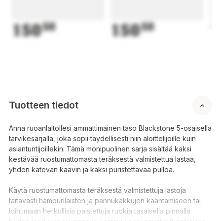
150
50
150
50
1
Tuotteen tiedot
Anna ruoanlaitollesi ammattimainen taso Blackstone 5-osaisella
tarvikesarjalla, joka sopii täydellisesti niin aloittelijoille kuin
asiantuntijoillekin. Tämä monipuolinen sarja sisältää kaksi
kestävää ruostumattomasta teräksestä valmistettua lastaa,
yhden kätevän kaavin ja kaksi puristettavaa pulloa.
Käytä ruostumattomasta teräksestä valmistettuja lastoja
taitavasti hampurilaisten ja pannukakkujen kääntämiseen tai
loihtimaan herkullisia paistettuja ruokia tasaisella pinnalla.