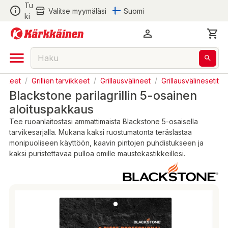
Tu
Valitse myymäläsi
Suomi
ki
rvikkeet
/
Grillien tarvikkeet
/
Grillausvälineet
/
Grillausvälinesetit
Blackstone parilagrillin 5-osainen
aloituspakkaus
Tee ruoanlaitostasi ammattimaista Blackstone 5-osaisella
tarvikesarjalla. Mukana kaksi ruostumatonta teräslastaa
monipuoliseen käyttöön, kaavin pintojen puhdistukseen ja
kaksi puristettavaa pulloa omille maustekastikkeillesi.