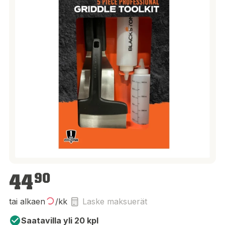
44,90 €
44
90
tai alkaen
/kk
Laske maksuerät
Saatavilla yli 20 kpl