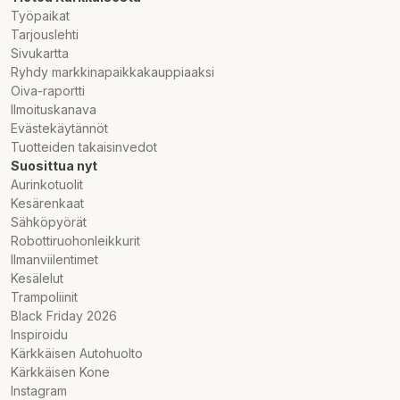
Työpaikat
Tarjouslehti
Sivukartta
Ryhdy markkinapaikkakauppiaaksi
Oiva-raportti
Ilmoituskanava
Evästekäytännöt
Tuotteiden takaisinvedot
Suosittua nyt
Aurinkotuolit
Kesärenkaat
Sähköpyörät
Robottiruohonleikkurit
Ilmanviilentimet
Kesälelut
Trampoliinit
Black Friday 2026
Inspiroidu
Kärkkäisen Autohuolto
Kärkkäisen Kone
Instagram