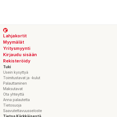
Lahjakortit
Myymälät
Yritysmyynti
Kirjaudu sisään
Rekisteröidy
Tuki
Usein kysyttyä
Toimitustavat ja -kulut
Palauttaminen
Maksutavat
Ota yhteyttä
Anna palautetta
Tietosuoja
Saavutettavuusseloste
Tietoa Kärkkäisestä