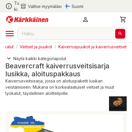
Tu
Valitse myymäläsi
Suomi
ki
työkalut
/
Veitset ja puukot
/
Kaiverruspuukot ja kaiverrusveitset
Näytä kaikki kategoriapolut
Beavercraft kaiverrusveitsisarja
lusikka, aloituspakkaus
Kaiverrusveitsisarja, jossa on aloituspaketti lusikan
veistämiseen. Mukana on korkealaatuiset veitset ja muut
työkalut, täydellinen aloittelijoille.