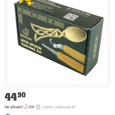
44,90 €
44
90
tai alkaen
/kk
Laske maksuerät