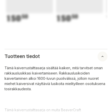
150
50
150
50
1
Tuotteen tiedot
Tämä kaiverrustalttasarja sisältää kaiken, mitä tarvitset oman
rakkauslusikkasi kaivertamiseen. Rakkauslusikoiden
kaivertaminen alkoi 1600-luvun puolivälissä, jolloin nuoret
miehet kaiversivat näyttäviä lusikoita mielityilleen osoituksena
tosirakkaudesta.
Tämä kaiverrustalttasarja on muita BeaverCraft