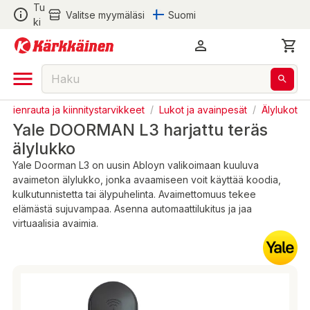
Tu
Valitse myymäläsi
Suomi
ki
/
Pienrauta ja kiinnitystarvikkeet
/
Lukot ja avainpesät
/
Älylukot
Yale DOORMAN L3 harjattu teräs
älylukko
Yale Doorman L3 on uusin Abloyn valikoimaan kuuluva
avaimeton älylukko, jonka avaamiseen voit käyttää koodia,
kulkutunnistetta tai älypuhelinta. Avaimettomuus tekee
elämästä sujuvampaa. Asenna automaattilukitus ja jaa
virtuaalisia avaimia.