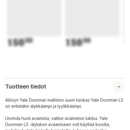
150
50
150
50
1
Tuotteen tiedot
Abloyn Yale Doorman malliston uusin tulokas Yale Doorman L3
on entistäkin älykkäämpi ja tyylikkäämpi.
Unohda huoli avaimista, valitse avaimeton lukitus. Yale
Doorman L3 -älylukon avaamiseen voit käyttää koodia,