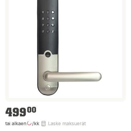
499,00 €
499
00
tai alkaen
/kk
Laske maksuerät