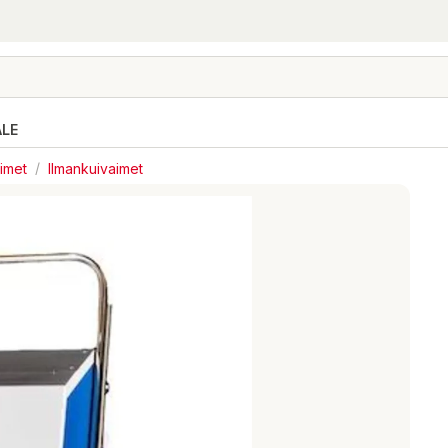
ALE
timet
/
Ilmankuivaimet