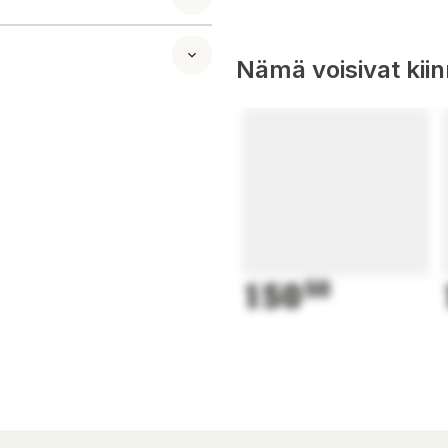
Nämä voisivat kii
150
50