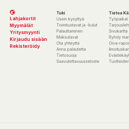
Tuki
Tietoa Kä
Lahjakortit
Usein kysyttyä
Työpaikat
Myymälät
Toimitustavat ja -kulut
Tarjousleht
Palauttaminen
Sivukartta
Yritysmyynti
Maksutavat
Ryhdy mar
Kirjaudu sisään
Ota yhteyttä
Oiva-rapor
Rekisteröidy
Anna palautetta
Ilmoituska
Tietosuoja
Evästekäy
Saavutettavuusseloste
Tuotteiden