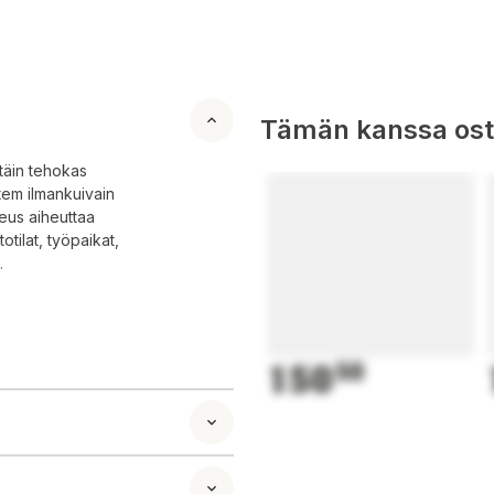
Tämän kanssa oste
täin tehokas
tem ilmankuivain
eus aiheuttaa
tilat, työpaikat,
.
150
50