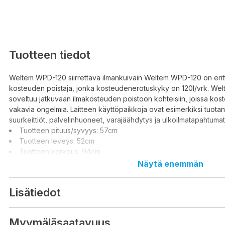
Tuotteen tiedot
Weltem WPD-120 siirrettävä ilmankuivain Weltem WPD-120 on erit
kosteuden poistaja, jonka kosteudenerotuskyky on 120l/vrk. Wel
soveltuu jatkuvaan ilmakosteuden poistoon kohteisiin, joissa kost
vakavia ongelmia. Laitteen käyttöpaikkoja ovat esimerkiksi tuotanto
suurkeittiöt, palvelinhuoneet, varajäähdytys ja ulkoilmatapahtumat
Tuotteen pituus/syvyys: 57cm
Tuotteen leveys: 52cm
Tuotteen korkeus: 94cm
Näytä enemmän
Lisätiedot
Myymäläsaatavuus