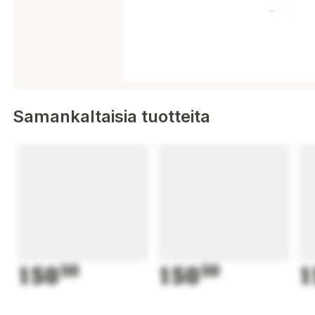
Samankaltaisia tuotteita
150
50
150
50
1