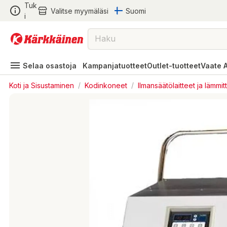
Tuk
Valitse myymäläsi
Suomi
i
Selaa osastoja
Kampanjatuotteet
Outlet-tuotteet
Vaate 
Koti ja Sisustaminen
/
Kodinkoneet
/
Ilmansäätölaitteet ja lämmit