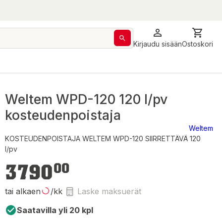
Kirjaudu sisään
Ostoskori
Weltem WPD-120 120 l/pv
kosteudenpoistaja
Weltem
KOSTEUDENPOISTAJA WELTEM WPD-120 SIIRRETTÄVÄ 120
l/pv
3 790,00 €
3790
00
tai alkaen
/kk
Laske maksuerät
Saatavilla yli 20 kpl