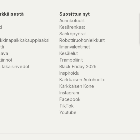
rkkäisestä
Suosittua nyt
Aurinkotuolit
i
Kesärenkaat
Sähköpyörät
kkinapaikkakauppiaaksi
Robottiruohonleikkurit
tti
Ilmanviilentimet
nava
Kesälelut
tännöt
Trampoliinit
 takaisinvedot
Black Friday 2026
Inspiroidu
Kärkkäisen Autohuolto
Kärkkäisen Kone
Instagram
Facebook
TikTok
Youtube