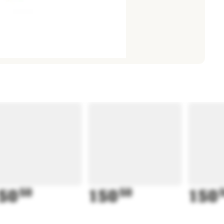
50
50
150
50
150