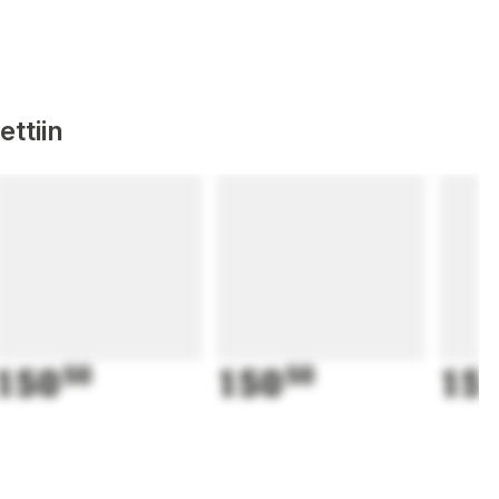
ttiin
150
50
150
50
15