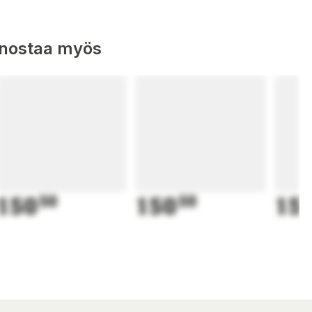
nnostaa myös
150
50
150
50
15