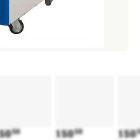
50
50
150
50
150