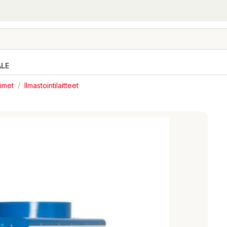
ALE
timet
/
Ilmastointilaitteet