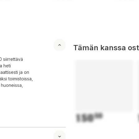
Tämän kanssa oste
siirrettävä
a heti
attisesti ja on
äksi toimistoissa,
i huoneissa,
150
50