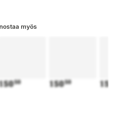
nnostaa myös
150
50
150
50
15