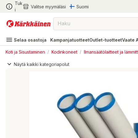
Tuk
Valitse myymäläsi
Suomi
i
Selaa osastoja
Kampanjatuotteet
Outlet-tuotteet
Vaate 
Koti ja Sisustaminen
/
Kodinkoneet
/
Ilmansäätölaitteet ja lämmit
Näytä kaikki kategoriapolut