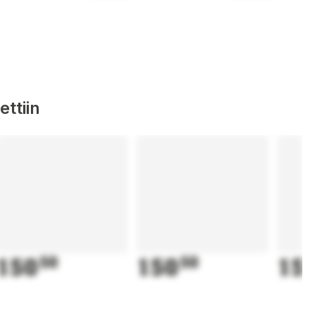
ttiin
150
50
150
50
15