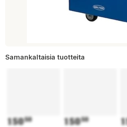
Samankaltaisia tuotteita
150
50
150
50
1