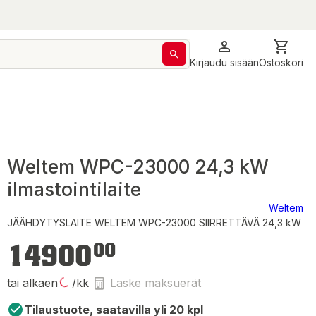
Kirjaudu sisään
Ostoskori
Weltem WPC-23000 24,3 kW
ilmastointilaite
Weltem
JÄÄHDYTYSLAITE WELTEM WPC-23000 SIIRRETTÄVÄ 24,3 kW
14 900,00 €
14900
00
tai alkaen
/kk
Laske maksuerät
Tilaustuote, saatavilla yli 20 kpl