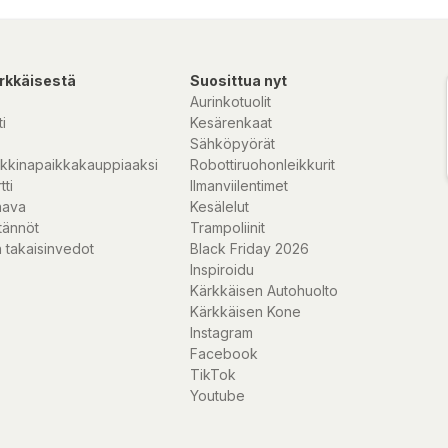
rkkäisestä
Suosittua nyt
Aurinkotuolit
i
Kesärenkaat
Sähköpyörät
kkinapaikkakauppiaaksi
Robottiruohonleikkurit
tti
Ilmanviilentimet
nava
Kesälelut
tännöt
Trampoliinit
 takaisinvedot
Black Friday 2026
Inspiroidu
Kärkkäisen Autohuolto
Kärkkäisen Kone
Instagram
Facebook
TikTok
Youtube