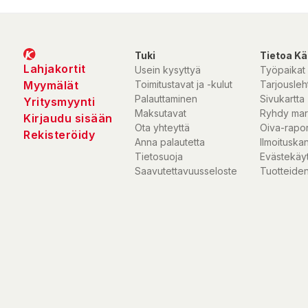
Tuki
Tietoa Kä
Lahjakortit
Usein kysyttyä
Työpaikat
Myymälät
Toimitustavat ja -kulut
Tarjousleht
Palauttaminen
Sivukartta
Yritysmyynti
Maksutavat
Ryhdy mar
Kirjaudu sisään
Ota yhteyttä
Oiva-rapor
Rekisteröidy
Anna palautetta
Ilmoituska
Tietosuoja
Evästekäy
Saavutettavuusseloste
Tuotteiden