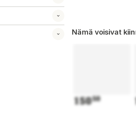
Nämä voisivat kii
150
50