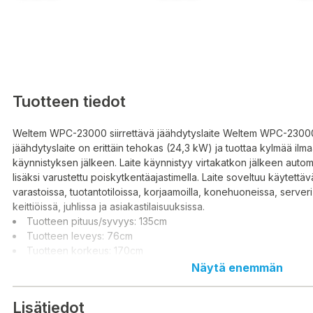
Tuotteen tiedot
Weltem WPC-23000 siirrettävä jäähdytyslaite Weltem WPC-23000 
jäähdytyslaite on erittäin tehokas (24,3 kW) ja tuottaa kylmää ilma
käynnistyksen jälkeen. Laite käynnistyy virtakatkon jälkeen automa
lisäksi varustettu poiskytkentäajastimella. Laite soveltuu käytettäv
varastoissa, tuotantotiloissa, korjaamoilla, konehuoneissa, server
keittiöissä, juhlissa ja asiakastilaisuuksissa.
Tuotteen pituus/syvyys: 135cm
Tuotteen leveys: 76cm
Tuotteen korkeus: 170cm
Näytä enemmän
Lisätiedot