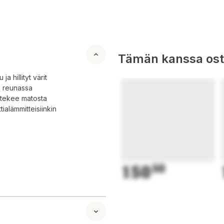
Tämän kanssa oste
ja hillityt värit
n reunassa
 tekee matosta
tialämmitteisiinkin
150
50
o tuoreeltaan
ainen tasovesipesu
 hankausta.
istetaan esim.