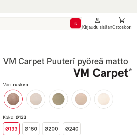
Kirjaudu sisään
Ostoskori
VM Carpet Puuteri pyöreä matto
Väri:
ruskea
Koko:
Ø133
Ø133
Ø160
Ø200
Ø240