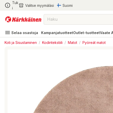
Tuk
Valitse myymäläsi
Suomi
i
Selaa osastoja
Kampanjatuotteet
Outlet-tuotteet
Vaate 
Koti ja Sisustaminen
/
Kodintekstiili
/
Matot
/
Pyöreät matot