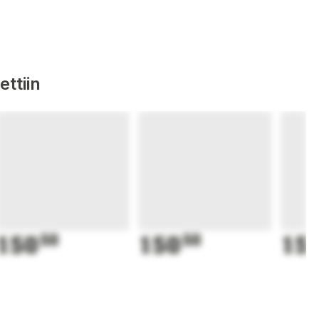
ttiin
150
50
150
50
15