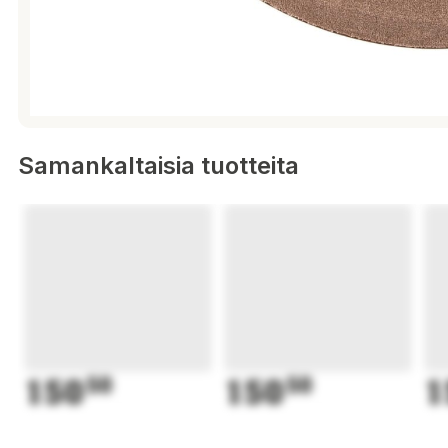
Samankaltaisia tuotteita
150
50
150
50
1