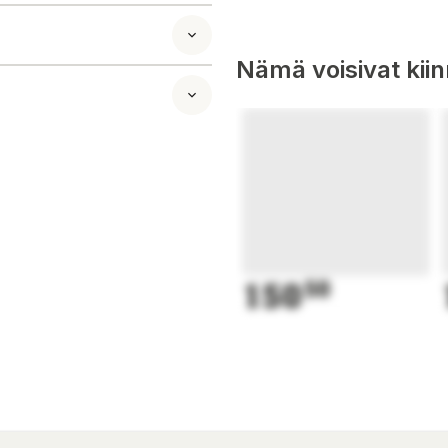
lmavasti tasossa. Ei
Nämä voisivat kii
150
50