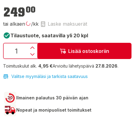
249,00 €
249
00
tai alkaen
/kk
Laske maksuerät
Tilaustuote, saatavilla yli 20 kpl
Lisää ostoskoriin
Toimituskulut alk.
4,95 €
Arvioitu lähetyspäivä
27.8.2026
.
Valitse myymäläsi ja tarkista saatavuus
Ilmainen palautus 30 päivän ajan
Nopeat ja monipuoliset toimitukset