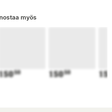
nnostaa myös
150
50
150
50
15