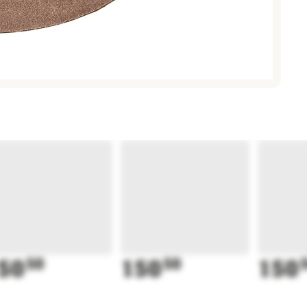
50
50
150
50
150