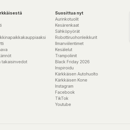
rkkäisestä
Suosittua nyt
Aurinkotuolit
i
Kesärenkaat
Sähköpyörät
kkinapaikkakauppiaaksi
Robottiruohonleikkurit
tti
Ilmanviilentimet
nava
Kesälelut
tännöt
Trampoliinit
 takaisinvedot
Black Friday 2026
Inspiroidu
Kärkkäisen Autohuolto
Kärkkäisen Kone
Instagram
Facebook
TikTok
Youtube