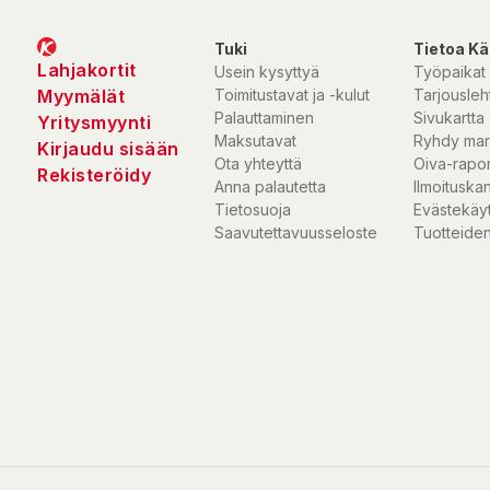
Tuki
Tietoa Kä
Lahjakortit
Usein kysyttyä
Työpaikat
Myymälät
Toimitustavat ja -kulut
Tarjousleht
Palauttaminen
Sivukartta
Yritysmyynti
Maksutavat
Ryhdy mar
Kirjaudu sisään
Ota yhteyttä
Oiva-rapor
Rekisteröidy
Anna palautetta
Ilmoituska
Tietosuoja
Evästekäy
Saavutettavuusseloste
Tuotteiden