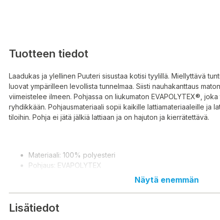
Tuotteen tiedot
Laadukas ja ylellinen Puuteri sisustaa kotisi tyylillä. Miellyttävä tuntu 
luovat ympärilleen levollista tunnelmaa. Siisti nauhakanttaus mato
viimeistelee ilmeen. Pohjassa on liukumaton EVAPOLYTEX®, joka
ryhdikkään. Pohjausmateriaali sopii kaikille lattiamateriaaleille ja lat
tiloihin. Pohja ei jätä jälkiä lattiaan ja on hajuton ja kierrätettävä.
Materiaali: 100% polyesteri
Pohjaus: EVAPOLYTEX
Hoito-ohje: Imurointi ja tarvittaessa tuuletus. Tahrojen poist
Näytä enemmän
puhtaalla, kostealla liinalla, ei hankausta.
Pesuohje: Kuivapesu vaahdolla tai hellävarainen ammattim
Lisätiedot
max. +30°C miedolla hienopesuaineliuoksella. Ei liotusta tai
Huolellinen huuhtelu runsaalla vedellä. Ylimääräinen vesi po