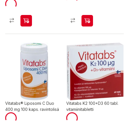
Vitatabs® Liposomi C Duo
Vitatabs K2 100+D3 60 tabl.
400 mg 100 kaps. ravintolisä
vitamiinitabletti