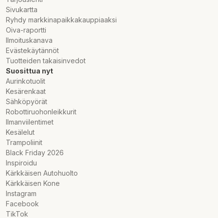
Sivukartta
Ryhdy markkinapaikkakauppiaaksi
Oiva-raportti
Ilmoituskanava
Evästekäytännöt
Tuotteiden takaisinvedot
Suosittua nyt
Aurinkotuolit
Kesärenkaat
Sähköpyörät
Robottiruohonleikkurit
Ilmanviilentimet
Kesälelut
Trampoliinit
Black Friday 2026
Inspiroidu
Kärkkäisen Autohuolto
Kärkkäisen Kone
Instagram
Facebook
TikTok