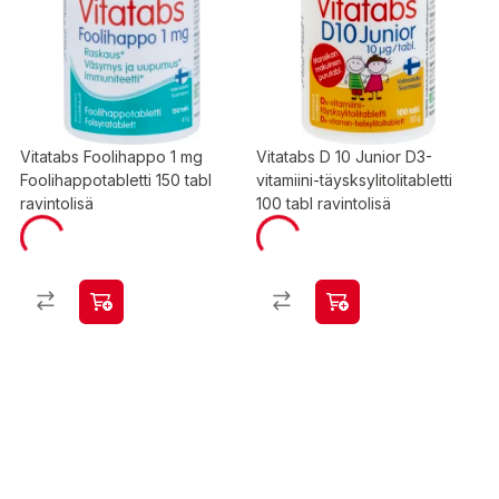
Vitatabs Foolihappo 1 mg
Vitatabs D 10 Junior D3-
Foolihappotabletti 150 tabl
vitamiini-täysksylitolitabletti
ravintolisä
100 tabl ravintolisä