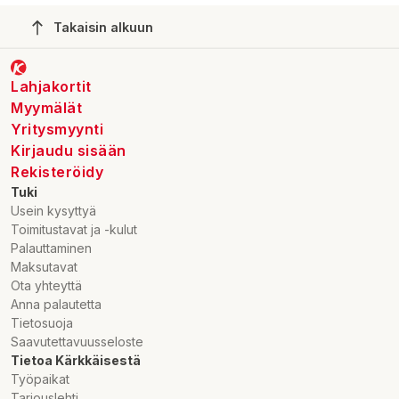
Takaisin alkuun
Lahjakortit
Myymälät
Yritysmyynti
Kirjaudu sisään
Rekisteröidy
Tuki
Usein kysyttyä
Toimitustavat ja -kulut
Palauttaminen
Maksutavat
Ota yhteyttä
Anna palautetta
Tietosuoja
Saavutettavuusseloste
Tietoa Kärkkäisestä
Työpaikat
Tarjouslehti