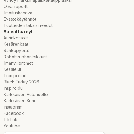
Ryhdy markkinapaikkakauppiaaksi
Oiva-raportti
Ilmoituskanava
Evästekäytännöt
Tuotteiden takaisinvedot
Suosittua nyt
Aurinkotuolit
Kesärenkaat
Sähköpyörät
Robottiruohonleikkurit
Ilmanviilentimet
Kesälelut
Trampoliinit
Black Friday 2026
Inspiroidu
Kärkkäisen Autohuolto
Kärkkäisen Kone
Instagram
Facebook
TikTok
Youtube