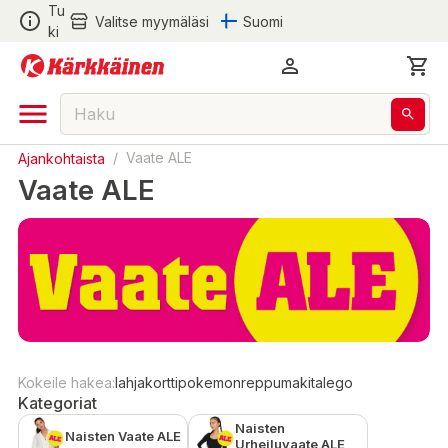
Tu
Valitse myymäläsi
Suomi
ki
Ajankohtaista
/
Vaate ALE
Vaate ALE
Kokeile hakea:
lahjakortti
pokemon
reppu
makita
lego
Kategoriat
Naisten
Naisten Vaate ALE
Urheiluvaate ALE