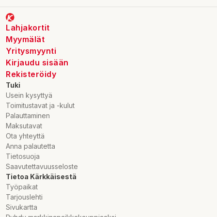
verkkokaupan vaateale on täynnä löytöjä. Kannattaa
tarkistaa alennuksessa olevat naisten vaatteet, miesten
vaatteet ja lasten vaatteet.
Lahjakortit
Myymälät
Yritysmyynti
Kirjaudu sisään
Rekisteröidy
Tuki
Usein kysyttyä
Toimitustavat ja -kulut
Palauttaminen
Maksutavat
Ota yhteyttä
Anna palautetta
Tietosuoja
Saavutettavuusseloste
Tietoa Kärkkäisestä
Työpaikat
Tarjouslehti
Sivukartta