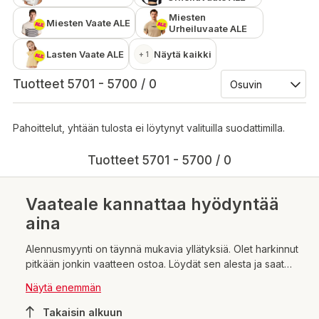
Miesten
Miesten Vaate ALE
Urheiluvaate ALE
Lasten Vaate ALE
Näytä kaikki
+ 1
Tuotteet 5701 - 5700 / 0
Pahoittelut, yhtään tulosta ei löytynyt valituilla suodattimilla.
Tuotteet 5701 - 5700 / 0
Vaateale kannattaa hyödyntää
aina
Alennusmyynti on täynnä mukavia yllätyksiä. Olet harkinnut
pitkään jonkin vaatteen ostoa. Löydät sen alesta ja saat
huokeammalla hinnalla kuin normaalisti. Siitä tulee hyvä
Näytä enemmän
mieli! Hyvä mieli tulee siitäkin, jos muuten vain katselee
aletuotteita ja tekee löydön. Myös Kärkkäisen
Takaisin alkuun