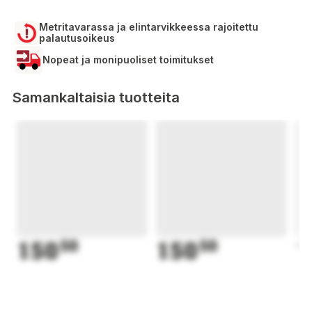
Metritavarassa ja elintarvikkeessa rajoitettu
palautusoikeus
Nopeat ja monipuoliset toimitukset
Samankaltaisia tuotteita
150
50
150
50
1