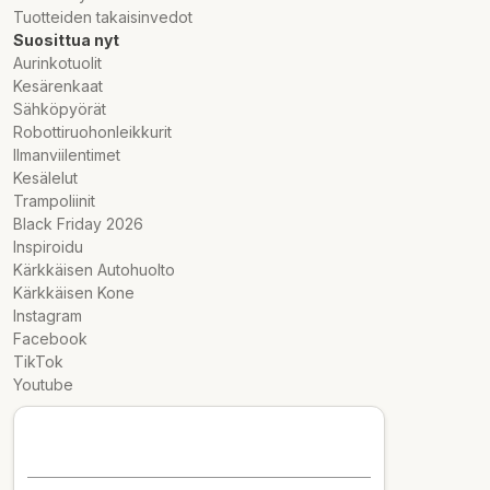
Tuotteiden takaisinvedot
Suosittua nyt
Aurinkotuolit
Kesärenkaat
Sähköpyörät
Robottiruohonleikkurit
Ilmanviilentimet
Kesälelut
Trampoliinit
Black Friday 2026
Inspiroidu
Kärkkäisen Autohuolto
Kärkkäisen Kone
Instagram
Facebook
TikTok
Youtube