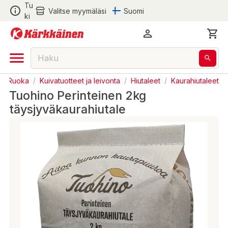
Tu
Valitse myymäläsi
Suomi
ki
Ruoka
/
Kuivatuotteet ja leivonta
/
Hiutaleet
/
Kaurahiutaleet
Tuohino Perinteinen 2kg
täysjyväkaurahiutale