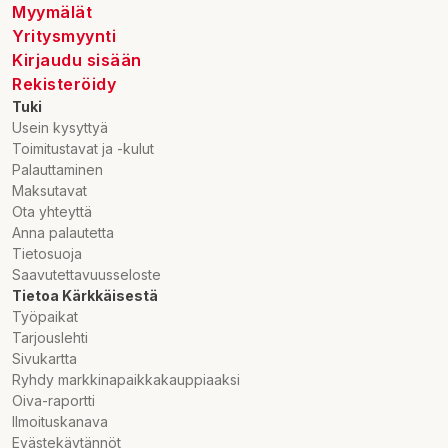
Myymälät
Yritysmyynti
Kirjaudu sisään
Rekisteröidy
Tuki
Usein kysyttyä
Toimitustavat ja -kulut
Palauttaminen
Maksutavat
Ota yhteyttä
Anna palautetta
Tietosuoja
Saavutettavuusseloste
Tietoa Kärkkäisestä
Työpaikat
Tarjouslehti
Sivukartta
Ryhdy markkinapaikkakauppiaaksi
Oiva-raportti
Ilmoituskanava
Evästekäytännöt