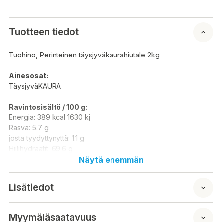
Tuotteen tiedot
Tuohino, Perinteinen täysjyväkaurahiutale 2kg
Ainesosat:
TäysjyväKAURA
Ravintosisältö / 100 g:
Energia: 389 kcal 1630 kj
Rasva: 5.7 g
josta tyydyttynyttä: 1.1 g
Hiilihydraatit: 69.6 g
josta sokeria: 0.8 g
Näytä enemmän
Proteiini: 14.1 g
Suola: 0 g
Lisätiedot
Tarkista tuotetiedot aina myös tuotteen pakkauksesta.
Myymäläsaatavuus
Markkinoija: