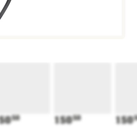
50
50
150
50
150