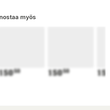
nnostaa myös
150
50
150
50
15