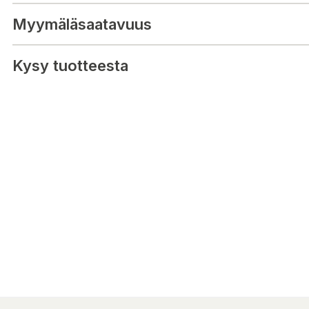
timmar
- 3,5 mm hörlursuttag med plug-and-play-funktion, direkt redo för
Myymäläsaatavuus
- Flexibel riktad mikrofon för klar och tydlig kommunikation
- Extra lång kabel på 1,8 m ger dig gott om utrymme att röra dig 
Kysy tuotteesta