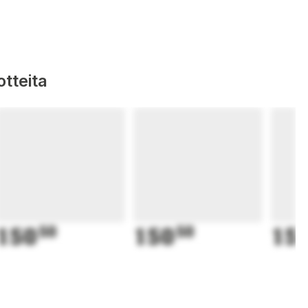
tteita
150
50
150
50
15