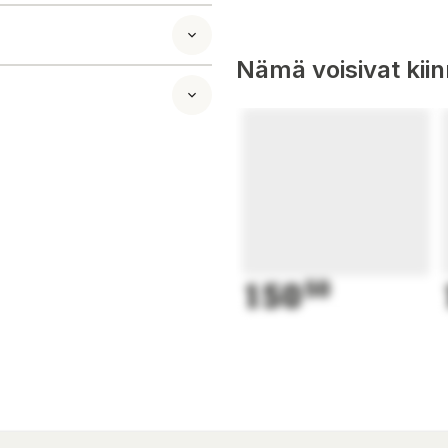
 hörlurar
Nämä voisivat kii
under samtalet
150
50