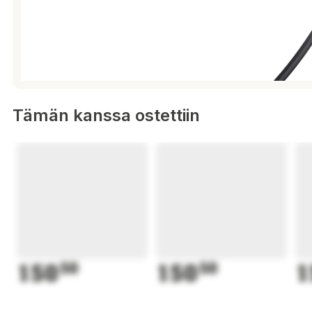
Tämän kanssa ostettiin
150
50
150
50
1