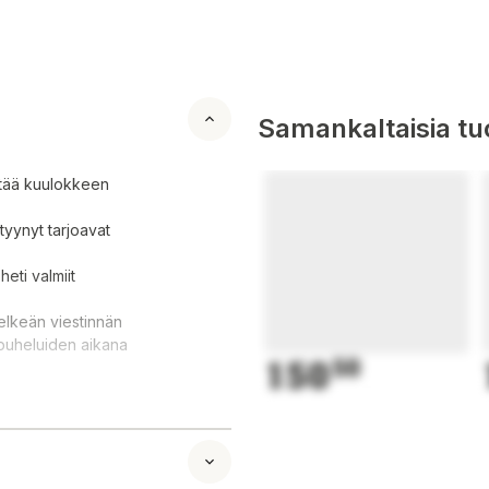
Samankaltaisia tuo
ätää kuulokkeen
tyynyt tarjoavat
eti valmiit
elkeän viestinnän
a puheluiden aikana
150
50
rnas volymratt
ar ger komfort i