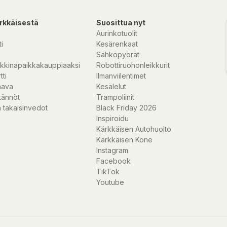
rkkäisestä
Suosittua nyt
Aurinkotuolit
i
Kesärenkaat
Sähköpyörät
kkinapaikkakauppiaaksi
Robottiruohonleikkurit
tti
Ilmanviilentimet
nava
Kesälelut
tännöt
Trampoliinit
 takaisinvedot
Black Friday 2026
Inspiroidu
Kärkkäisen Autohuolto
Kärkkäisen Kone
Instagram
Facebook
TikTok
Youtube