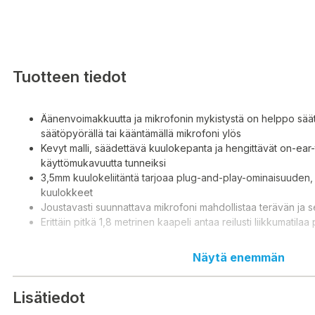
Tuotteen tiedot
Äänenvoimakkuutta ja mikrofonin mykistystä on helppo sä
säätöpyörällä tai kääntämällä mikrofoni ylös
Kevyt malli, säädettävä kuulokepanta ja hengittävät on-ear-
käyttömukavuutta tunneiksi
3,5mm kuulokeliitäntä tarjoaa plug-and-play-ominaisuuden, h
kuulokkeet
Joustavasti suunnattava mikrofoni mahdollistaa terävän ja s
Erittäin pitkä 1,8 metrinen kaapeli antaa reilusti liikkumatila
Näytä enemmän
- Volym och mikrofonavstängning kan enkelt justeras med hörlura
eller genom att vrida mikrofonen uppåt
Lisätiedot
- Lätt design, justerbart huvudband och andningsaktiva öronkudd