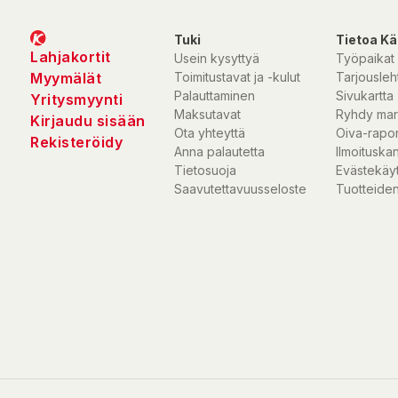
Tuki
Tietoa Kä
Lahjakortit
Usein kysyttyä
Työpaikat
Myymälät
Toimitustavat ja -kulut
Tarjousleht
Palauttaminen
Sivukartta
Yritysmyynti
Maksutavat
Ryhdy mar
Kirjaudu sisään
Ota yhteyttä
Oiva-rapor
Rekisteröidy
Anna palautetta
Ilmoituska
Tietosuoja
Evästekäy
Saavutettavuusseloste
Tuotteiden