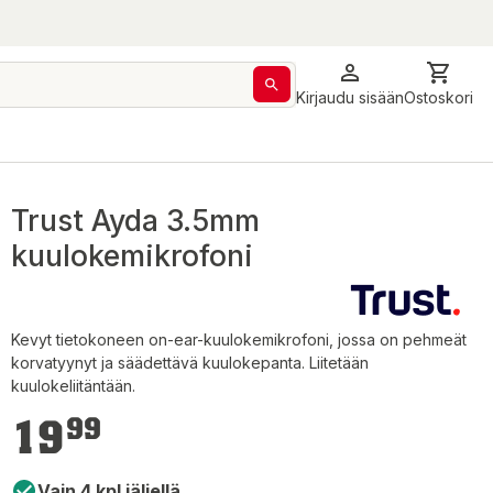
Kirjaudu sisään
Ostoskori
Trust Ayda 3.5mm
kuulokemikrofoni
Kevyt tietokoneen on-ear-kuulokemikrofoni, jossa on pehmeät
korvatyynyt ja säädettävä kuulokepanta. Liitetään
kuulokeliitäntään.
19,99 €
19
99
Vain 4 kpl jäljellä