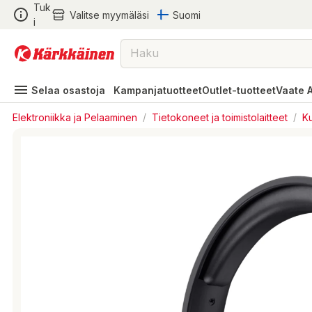
Tuk
Valitse myymäläsi
Suomi
i
Selaa osastoja
Kampanjatuotteet
Outlet-tuotteet
Vaate 
Elektroniikka ja Pelaaminen
/
Tietokoneet ja toimistolaitteet
/
Ku