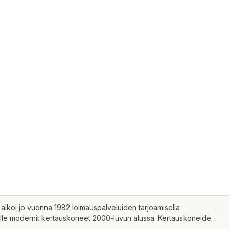
 alkoi jo vuonna 1982 loimauspalveluiden tarjoamisella
aalle modernit kertauskoneet 2000-luvun alussa. Kertauskoneiden
rrattu Liina-kalalanka.