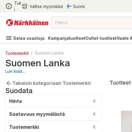
Tuk
Valitse myymäläsi
Suomi
i
Selaa osastoja
Kampanjatuotteet
Outlet-tuotteet
Vaate 
Tuotemerkit
/
Suomen Lanka
Suomen Lanka
Lue lisää...
Tuotteet 
Takaisin kategoriaan Tuotemerkit
Suodata
Hinta
Saatavuus myymälästä
Tuotemerkki