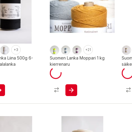
+3
+21
ka Liina 500g 6-
Suomen Lanka Moppari 1 kg
Suom
alalanka
kierrenaru
säike