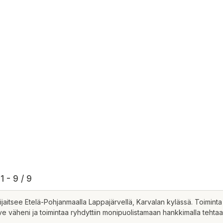
1 - 9 / 9
aitsee Etelä-Pohjanmaalla Lappajärvellä, Karvalan kylässä. Toiminta
ve väheni ja toimintaa ryhdyttiin monipuolistamaan hankkimalla teht
näin ollen syntyi ensimmäinen Suomen Langan lippulaivatuote, tuplake