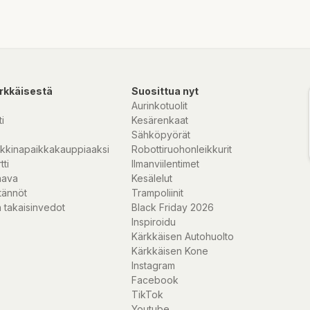
rkkäisestä
Suosittua nyt
Aurinkotuolit
i
Kesärenkaat
Sähköpyörät
kkinapaikkakauppiaaksi
Robottiruohonleikkurit
tti
Ilmanviilentimet
nava
Kesälelut
tännöt
Trampoliinit
 takaisinvedot
Black Friday 2026
Inspiroidu
Kärkkäisen Autohuolto
Kärkkäisen Kone
Instagram
Facebook
TikTok
Youtube