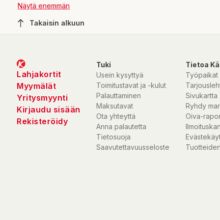
Näytä enemmän
Takaisin alkuun
Tuki
Tietoa Kä
Lahjakortit
Usein kysyttyä
Työpaikat
Myymälät
Toimitustavat ja -kulut
Tarjousleht
Palauttaminen
Sivukartta
Yritysmyynti
Maksutavat
Ryhdy mar
Kirjaudu sisään
Ota yhteyttä
Oiva-rapor
Rekisteröidy
Anna palautetta
Ilmoituska
Tietosuoja
Evästekäy
Saavutettavuusseloste
Tuotteiden