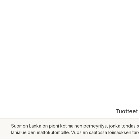
Tuotteet 
Suomen Lanka on pieni kotimainen perheyritys, jonka tehdas sij
lähialueiden mattokutomoille. Vuosien saatossa loimauksen tar
myötä mahdollistui tuplakertauksen valmistaminen lankoihin ja 