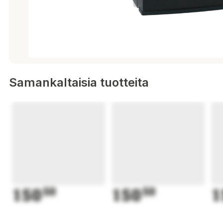
Samankaltaisia tuotteita
150
50
150
50
1