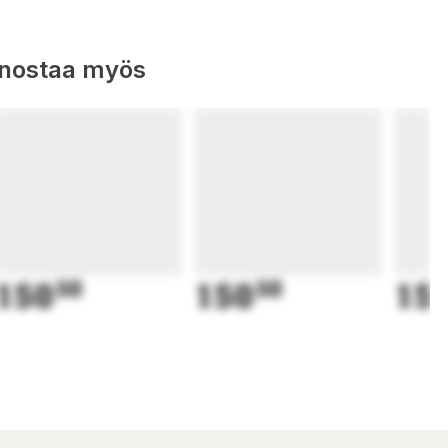
nnostaa myös
150
50
150
50
15