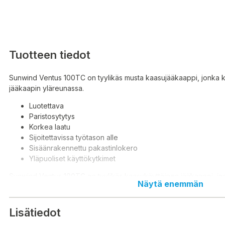
Tuotteen tiedot
Sunwind Ventus 100TC on tyylikäs musta kaasujääkaappi, jonka k
jääkaapin yläreunassa.
Luotettava
Paristosytytys
Korkea laatu
Sijoitettavissa työtason alle
Sisäänrakennettu pakastinlokero
Yläpuoliset käyttökytkimet
Sunwind Ventus 100TC on tyylikäs kaasukäyttöinen jääkaappi, jon
Näytä enemmän
kriteereinä ovat olleet laatu, käyttöturvallisuus ja muotoilu. Muoto
puhtaan tyylikkäisiin linjoihin ja eleganttiin ulkönäköön, jonka ans
soveltuu useimpiin ympäristöihin varsin mainosti. Tässä nestekaa
Lisätiedot
erillinen 10 litran pakastelokero jonka luukun saranoinnin ansiost