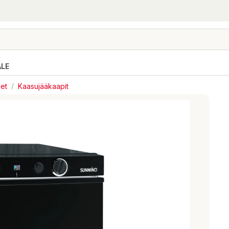
ALE
eet
/
Kaasujääkaapit