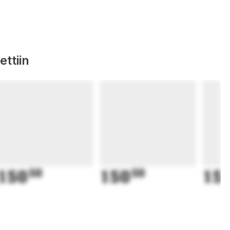
ttiin
150
50
150
50
15