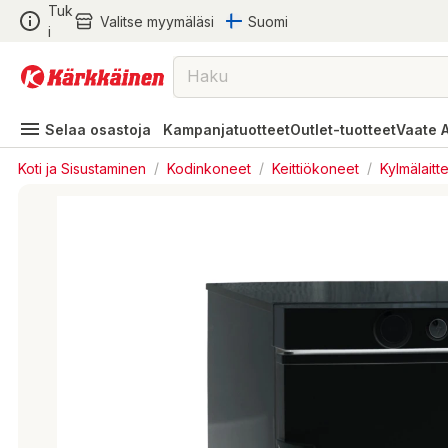
Tuk
Valitse myymäläsi
Suomi
i
Selaa osastoja
Kampanjatuotteet
Outlet-tuotteet
Vaate 
Koti ja Sisustaminen
/
Kodinkoneet
/
Keittiökoneet
/
Kylmälaitt