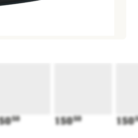
50
50
150
50
150