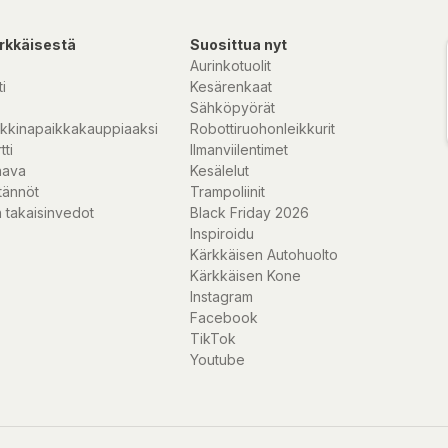
növerknapparna på
rkkäisestä
Suosittua nyt
Aurinkotuolit
i
Kesärenkaat
Sähköpyörät
kkinapaikkakauppiaaksi
Robottiruohonleikkurit
tti
Ilmanviilentimet
nava
Kesälelut
tännöt
Trampoliinit
 takaisinvedot
Black Friday 2026
kriterier har varit
Inspiroidu
linjer och ett
Kärkkäisen Autohuolto
 de flesta miljöer.
Kärkkäisen Kone
 tack vare den
Instagram
skåpsdörren helt.
Facebook
tändningen
TikTok
Youtube
överknapparna på