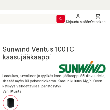
Kirjaudu sisään
Ostoskori
Sunwind Ventus 100TC
kaasujääkaappi
Laadukas, turvallinen ja tyylikäs kaasujääkaappi 85l tilavuudella,
sisältää myös 10l pakastinlokeron. Kaasun kulutus 14g/h. Oven
kätisyys vaihdettavissa, paristosytys.
Väri:
Musta