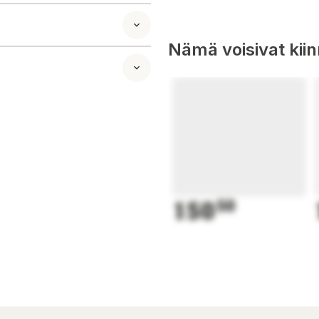
tilä säätyy
Nämä voisivat kii
kytkimet ovat
 perustakuun.
matalapainesäädin
150
50