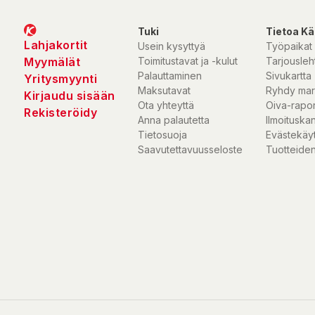
Sunwind Ventus 100TC är ett stilrent svart gaskylskåp, med ma
Tuki
Tietoa Kä
kylskåpets övre kant.
Lahjakortit
Usein kysyttyä
Työpaikat
Pålitlig
Myymälät
Toimitustavat ja -kulut
Tarjousleht
Batteritändning
Palauttaminen
Sivukartta
Yritysmyynti
Hög kvalitet
Maksutavat
Ryhdy mar
Kirjaudu sisään
Kan placeras under arbetsytan
Ota yhteyttä
Oiva-rapor
Rekisteröidy
Inbyggt frysfack
Anna palautetta
Ilmoituska
Översta manöverbrytare
Tietosuoja
Evästekäy
Saavutettavuusseloste
Tuotteiden
Sunwind Ventus 100TC är ett stilrent gasdrivet kylskåp, vars design
kvalitet, säkerhet och design. Designen bygger på rena, eleganta 
elegant utseende, tack vare vilket kylskåpet är ganska lämpligt för
Detta flytande gaskylskåp har ett separat 10-liters frysfack, som
gångjärnsförsedda dörren inte nödvändigtvis behöver öppna kyl
Temperaturen på detta gaskylskåp styrs av en termostat, batteri
säkerställer enkel tändning.
Ventus 100TC är fabrikens nyaste gaskylskåpsmodell, med man
kylskåpets övre kant.