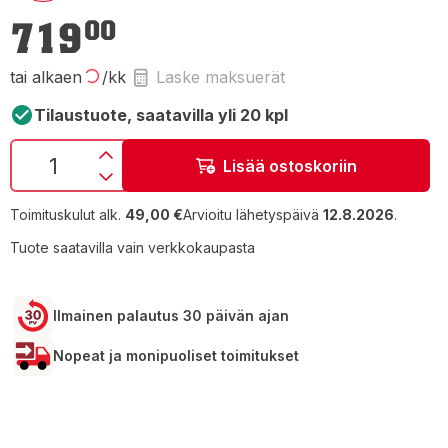
719,00 €
719
00
tai alkaen
/kk
Laske maksuerät
Tilaustuote, saatavilla yli 20 kpl
Lisää ostoskoriin
Toimituskulut alk.
49,00 €
Arvioitu lähetyspäivä
12.8.2026
.
Tuote saatavilla vain verkkokaupasta
Ilmainen palautus 30 päivän ajan
Nopeat ja monipuoliset toimitukset