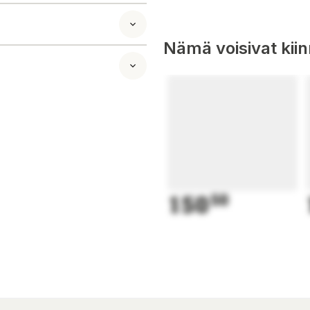
Nämä voisivat kii
 av natt och dag.
150
50