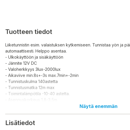
Tuotteen tiedot
Liiketunnistin esim. valaistuksen kytkemiseen. Tunnistaa yön ja pä
automaattisesti. Helppo asentaa.
- Ulkokäyttöön ja sisäkäyttöön
- Jännite 12V DC
- Valoherkkyys 3lux-2000lux
- Aikaviive min.8s+-3s max.7min+-2min
- Tunnistuskulma 140astetta
- Tunnistusmatka 12m max
- Toimintalämpötila -10-40 astetta.
- Asennuskorkeus 1,8-3,5m
- Virrankulutus 0,45W
Näytä enemmän
- Havainto nopeus 0,6-1,5m/s
- Teho max 60W hehkulamppu / 30W energiansäästölamppu
Lisätiedot