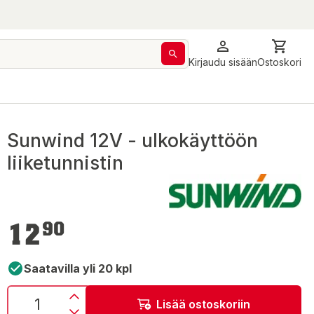
Kirjaudu sisään
Ostoskori
Sunwind 12V - ulkokäyttöön
liiketunnistin
12,90 €
12
90
Saatavilla yli 20 kpl
Lisää ostoskoriin