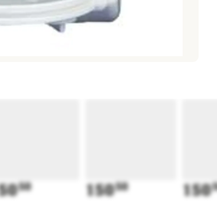
50
50
150
50
150