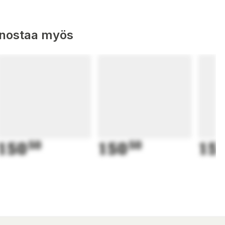
nnostaa myös
150
50
150
50
15