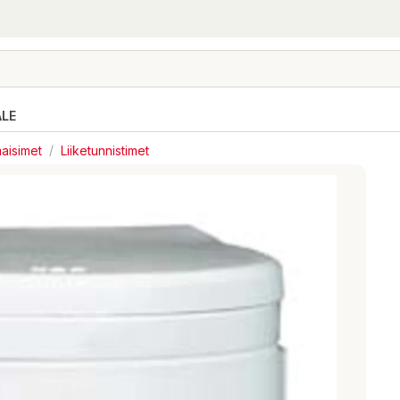
ALE
lmaisimet
/
Liiketunnistimet