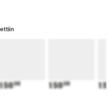
ttiin
150
50
150
50
15