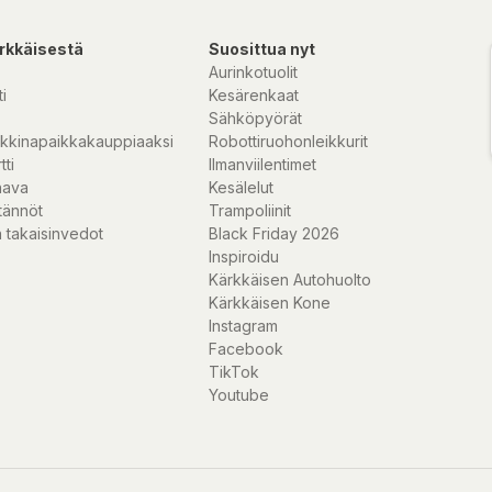
rkkäisestä
Suosittua nyt
Aurinkotuolit
i
Kesärenkaat
Sähköpyörät
kkinapaikkakauppiaaksi
Robottiruohonleikkurit
tti
Ilmanviilentimet
nava
Kesälelut
tännöt
Trampoliinit
 takaisinvedot
Black Friday 2026
Inspiroidu
Kärkkäisen Autohuolto
Kärkkäisen Kone
Instagram
Facebook
TikTok
Youtube