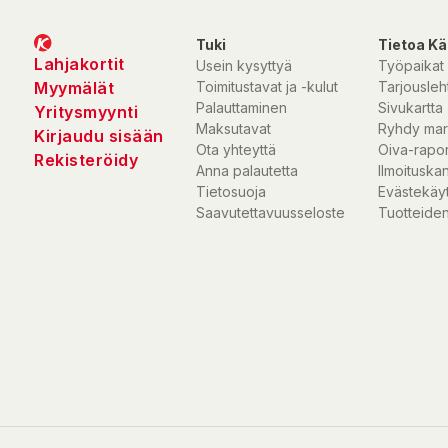
Tuki
Tietoa Kä
Lahjakortit
Usein kysyttyä
Työpaikat
Myymälät
Toimitustavat ja -kulut
Tarjousleht
Palauttaminen
Sivukartta
Yritysmyynti
Maksutavat
Ryhdy mar
Kirjaudu sisään
Ota yhteyttä
Oiva-rapor
Rekisteröidy
Anna palautetta
Ilmoituska
Tietosuoja
Evästekäy
Saavutettavuusseloste
Tuotteiden