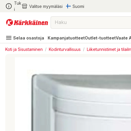
Tuk
Valitse myymäläsi
Suomi
i
Selaa osastoja
Kampanjatuotteet
Outlet-tuotteet
Vaate 
Koti ja Sisustaminen
/
Kodinturvallisuus
/
Liiketunnistimet ja tilai