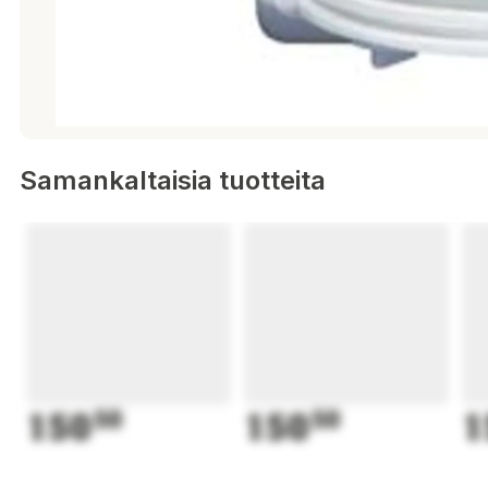
Samankaltaisia tuotteita
150
50
150
50
1