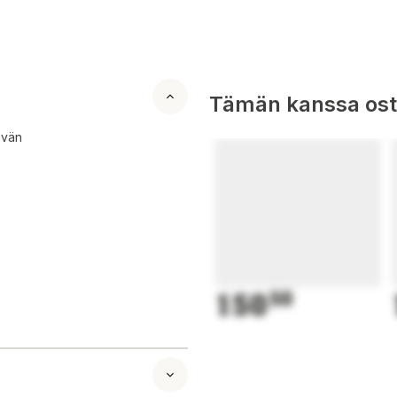
Tämän kanssa oste
ivän
150
50