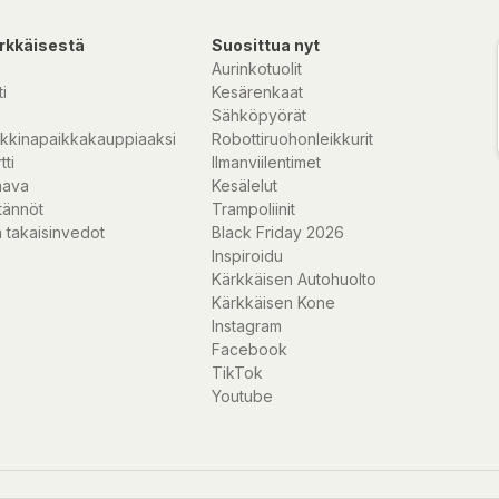
rkkäisestä
Suosittua nyt
Aurinkotuolit
i
Kesärenkaat
Sähköpyörät
kkinapaikkakauppiaaksi
Robottiruohonleikkurit
tti
Ilmanviilentimet
nava
Kesälelut
tännöt
Trampoliinit
 takaisinvedot
Black Friday 2026
Inspiroidu
Kärkkäisen Autohuolto
Kärkkäisen Kone
Instagram
Facebook
TikTok
Youtube