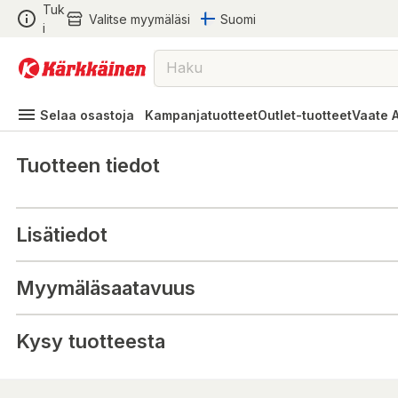
Tuk
Valitse myymäläsi
Suomi
i
Selaa osastoja
Kampanjatuotteet
Outlet-tuotteet
Vaate 
Tuotteen tiedot
Lisätiedot
Myymäläsaatavuus
Kysy tuotteesta