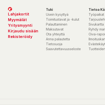
Tuki
Tietoa Kä
Lahjakortit
Usein kysyttyä
Työpaikat
Myymälät
Toimitustavat ja -kulut
Tarjousleht
Palauttaminen
Sivukartta
Yritysmyynti
Maksutavat
Ryhdy mar
Kirjaudu sisään
Ota yhteyttä
Oiva-rapor
Rekisteröidy
Anna palautetta
Ilmoituska
Tietosuoja
Evästekäy
Saavutettavuusseloste
Tuotteiden