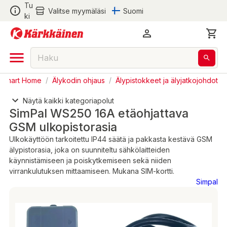
Tu
Valitse myymäläsi
Suomi
ki
- Smart Home
/
Älykodin ohjaus
/
Älypistokkeet ja älyjatkojohdot
Näytä kaikki kategoriapolut
SimPal WS250 16A etäohjattava
GSM ulkopistorasia
Ulkokäyttöön tarkoitettu IP44 säätä ja pakkasta kestävä GSM
älypistorasia, joka on suunniteltu sähkölaitteiden
käynnistämiseen ja poiskytkemiseen sekä niiden
virrankulutuksen mittaamiseen. Mukana SIM-kortti.
Simpal