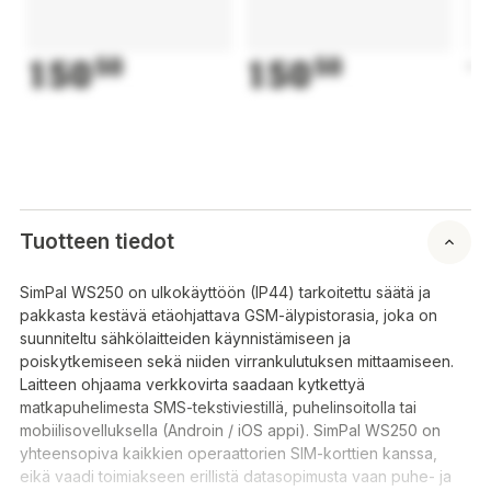
150
50
150
50
1
Tuotteen tiedot
SimPal WS250 on ulkokäyttöön (IP44) tarkoitettu säätä ja
pakkasta kestävä etäohjattava GSM-älypistorasia, joka on
suunniteltu sähkölaitteiden käynnistämiseen ja
poiskytkemiseen sekä niiden virrankulutuksen mittaamiseen.
Laitteen ohjaama verkkovirta saadaan kytkettyä
matkapuhelimesta SMS-tekstiviestillä, puhelinsoitolla tai
mobiilisovelluksella (Androin / iOS appi). SimPal WS250 on
yhteensopiva kaikkien operaattorien SIM-korttien kanssa,
eikä vaadi toimiakseen erillistä datasopimusta vaan puhe- ja