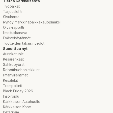
Tietoa Kärkkäisestä
• SMS-viesti virtakatkoista
Työpaikat
• SimPal etäpistorasiat max 4x
Tarjouslehti
• SimPal langattomat anturit max 6x
Sivukartta
• Viikkokalenteri, ajastukset
Ryhdy markkinapaikkakauppiaaksi
• Käyttölämpötila-alue: -30...+35C
Oiva-raportti
• Merkki-LEDit: Virta, GSM, Kytkentärele
Ilmoituskanava
• Virrankulutus lepotilassa: <1mA
Evästekäytännöt
• Maadoitettu EU-pistorasia
Tuotteiden takaisinvedot
• EAN-viivakoodi: 6975545342509
Suosittua nyt
• CE-hyväksytty
Aurinkotuolit
Kesärenkaat
Sähköpyörät
Robottiruohonleikkurit
Ilmanviilentimet
Kesälelut
Trampoliinit
Black Friday 2026
Inspiroidu
Kärkkäisen Autohuolto
Kärkkäisen Kone
Instagram